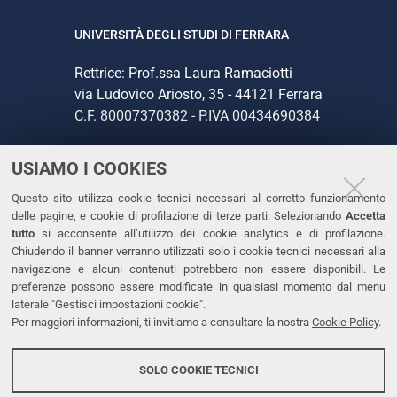
UNIVERSITÀ DEGLI STUDI DI FERRARA
Rettrice: Prof.ssa Laura Ramaciotti
via Ludovico Ariosto, 35 - 44121 Ferrara
C.F. 80007370382 - P.IVA 00434690384
USIAMO I COOKIES
CONTATTI
Questo sito utilizza cookie tecnici necessari al corretto funzionamento
Tel. +39 0532 293111
delle pagine, e cookie di profilazione di terze parti. Selezionando
Accetta
Fax. +39 0532 293031
tutto
si acconsente all’utilizzo dei cookie analytics e di profilazione.
PEC
Chiudendo il banner verranno utilizzati solo i cookie tecnici necessari alla
navigazione e alcuni contenuti potrebbero non essere disponibili. Le
preferenze possono essere modificate in qualsiasi momento dal menu
LINKS
laterale "Gestisci impostazioni cookie".
Per maggiori informazioni, ti invitiamo a consultare la nostra
Cookie Policy
.
Accessibilità
Dichiarazione di accessibilità
SOLO COOKIE TECNICI
Protezione dati personali