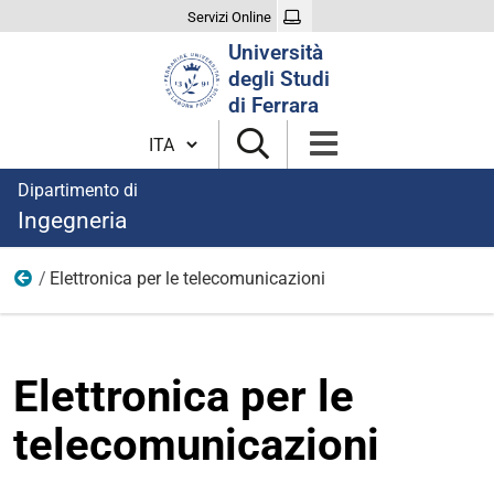
Servizi Online
Cerca
Università
nel
degli Studi
sito
di Ferrara
Cambia lingua
Dipartimento di
Ingegneria
Elettronica per le telecomunicazioni
Area Informazione
Elettronica per le
telecomunicazioni