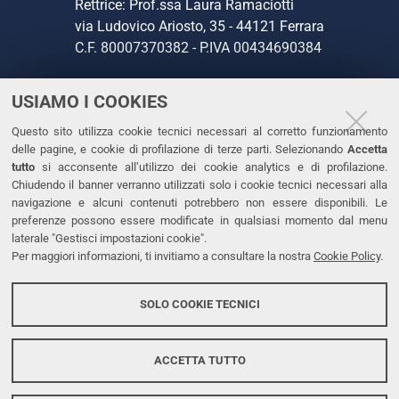
Rettrice: Prof.ssa Laura Ramaciotti
via Ludovico Ariosto, 35 - 44121 Ferrara
C.F. 80007370382 - P.IVA 00434690384
USIAMO I COOKIES
CONTATTI
Questo sito utilizza cookie tecnici necessari al corretto funzionamento
Tel. +39 0532 293111
delle pagine, e cookie di profilazione di terze parti. Selezionando
Accetta
Fax. +39 0532 293031
tutto
si acconsente all’utilizzo dei cookie analytics e di profilazione.
PEC
Chiudendo il banner verranno utilizzati solo i cookie tecnici necessari alla
navigazione e alcuni contenuti potrebbero non essere disponibili. Le
preferenze possono essere modificate in qualsiasi momento dal menu
LINKS
laterale "Gestisci impostazioni cookie".
Per maggiori informazioni, ti invitiamo a consultare la nostra
Cookie Policy
.
Accessibilità
Dichiarazione di accessibilità
SOLO COOKIE TECNICI
Protezione dati personali
Cookies
ACCETTA TUTTO