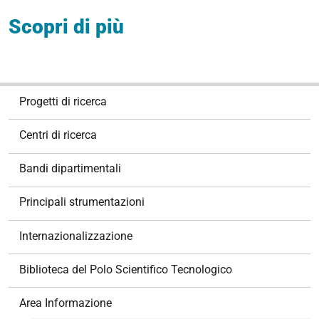
Scopri di più
N
Progetti di ricerca
a
v
Centri di ricerca
i
g
Bandi dipartimentali
a
z
Principali strumentazioni
i
o
Internazionalizzazione
n
e
Biblioteca del Polo Scientifico Tecnologico
Area Informazione