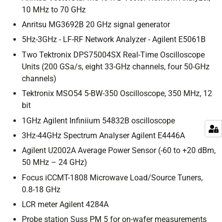
10 MHz to 70 GHz
Anritsu MG3692B 20 GHz signal generator
5Hz-3GHz - LF-RF Network Analyzer - Agilent E5061B
Two Tektronix DPS75004SX Real-Time Oscilloscope
Units (200 GSa/s, eight 33-GHz channels, four 50-GHz
channels)
Tektronix MSO54 5-BW-350 Oscilloscope, 350 MHz, 12
bit
1GHz Agilent Infiniium 54832B oscilloscope
3Hz-44GHz Spectrum Analyser Agilent E4446A
Agilent U2002A Average Power Sensor (-60 to +20 dBm,
50 MHz – 24 GHz)
Focus iCCMT-1808 Microwave Load/Source Tuners,
0.8-18 GHz
LCR meter Agilent 4284A
Probe station Suss PM 5 for on-wafer measurements