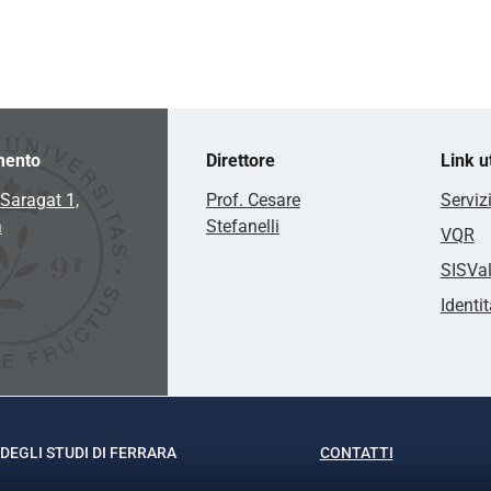
mento
Direttore
Link ut
Saragat 1,
Prof. Cesare
Serviz
a
Stefanelli
VQR
SISVa
Identit
DEGLI STUDI DI FERRARA
CONTATTI