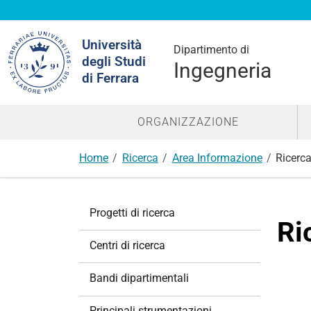
Cerca
Università
nel
Dipartimento di
degli Studi
sito
Ingegneria
di Ferrara
ORGANIZZAZIONE
Home
Ricerca
Area Informazione
Ricerca
N
Progetti di ricerca
a
Ri
v
Centri di ricerca
i
g
Bandi dipartimentali
a
z
Principali strumentazioni