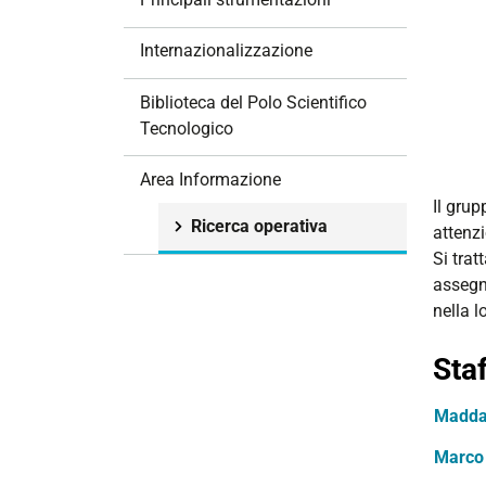
i
o
Internazionalizzazione
n
e
Biblioteca del Polo Scientifico
Tecnologico
Area Informazione
Il grup
Ricerca operativa
attenzi
Si trat
assegna
nella l
Staf
Madda
Marco