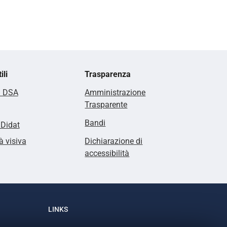
ili
Trasparenza
i DSA
Amministrazione
Trasparente
Bandi
lDidat
à visiva
Dichiarazione di
accessibilità
LINKS