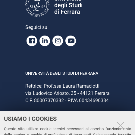
degli Studi
di Ferrara
Seguici su
Facebook
Linkedin
Instagram
Youtube
UNIVERSITÀ DEGLI STUDI DI FERRARA
Rettrice: Prof.ssa Laura Ramaciotti
via Ludovico Ariosto, 35 - 44121 Ferrara
C.F. 80007370382 - P.IVA 00434690384
USIAMO I COOKIES
CONTATTI
Questo sito utilizza cookie tecnici necessari al corretto funzionamento
Tel. +39 0532 293111
delle pagine, e cookie di profilazione di terze parti. Selezionando
Accetta