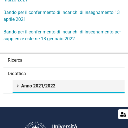
Bando per il conferimento di incarichi di insegnamento 13
aprile 2021
Bando per il conferimento di incarichi di insegnamento per
supplenze esterne 18 gennaio 2022
N
Ricerca
a
v
Didattica
i
g
Anno 2021/2022
a
z
i
o
n
e
Università