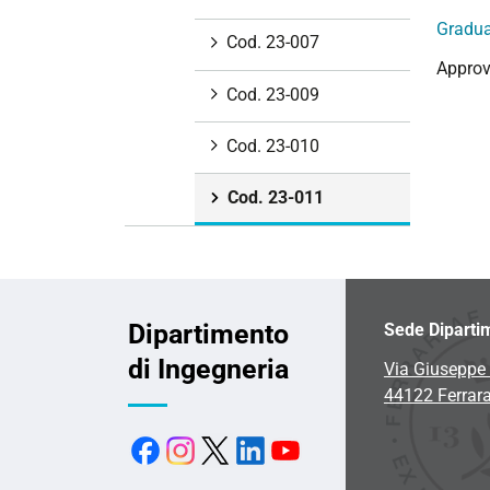
i
Gradua
Cod. 23-007
o
Approv
n
Cod. 23-009
e
Cod. 23-010
Cod. 23-011
Dipartimento
Sede Diparti
di Ingegneria
Via Giuseppe 
44122 Ferrar