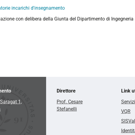
torie incarichi d'insegnamento
azione con delibera della Giunta del Dipartimento di Ingegneria 
mento
Direttore
Link ut
Saragat 1,
Prof. Cesare
Serviz
a
Stefanelli
VQR
SISVa
Identit