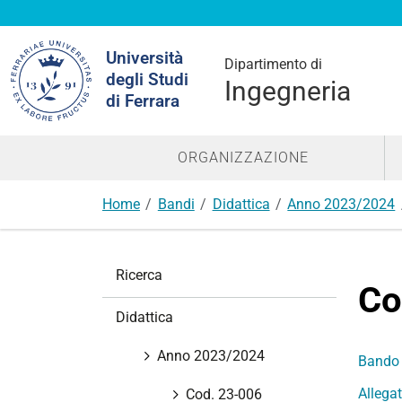
Cerca
Università
nel
Dipartimento di
degli Studi
sito
Ingegneria
di Ferrara
ORGANIZZAZIONE
Home
Bandi
Didattica
Anno 2023/2024
N
Ricerca
a
Co
v
Didattica
i
g
Anno 2023/2024
Bando
a
Allega
z
Cod. 23-006