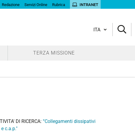
Redazione
Servizi Online
Rubrica
INTRANET
Cambia lingua
TERZA MISSIONE
IVITA' DI RICERCA:
“Collegamenti dissipativi
e c.a.p."