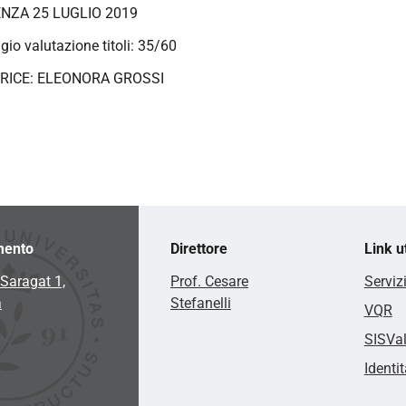
NZA 25 LUGLIO 2019
io valutazione titoli: 35/60
TRICE: ELEONORA GROSSI
mento
Direttore
Link ut
Saragat 1,
Prof. Cesare
Serviz
a
Stefanelli
VQR
SISVa
Identit