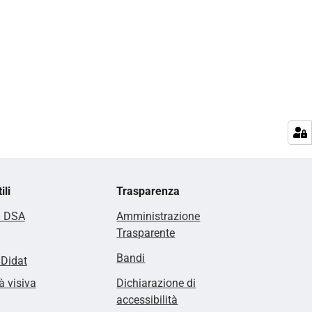
ili
Trasparenza
i DSA
Amministrazione
Trasparente
Bandi
lDidat
à visiva
Dichiarazione di
accessibilità