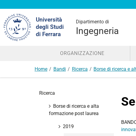
Cerca
Università
nel
Dipartimento di
degli Studi
sito
Ingegneria
di Ferrara
ORGANIZZAZIONE
Home
Bandi
Ricerca
Borse di ricerca e a
N
Ricerca
a
Se
v
Borse di ricerca e alta
i
formazione post laurea
g
BANDO
a
2019
innovat
z