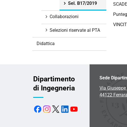
Sel. B17/2019
SCADE
i
o
Puntegg
Collaborazioni
n
VINCI
e
Selezioni riservate al PTA
Didattica
Dipartimento
Sede Diparti
di Ingegneria
Via Giuseppe 
44122 Ferrar