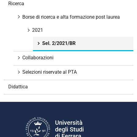
N
Ricerca
a
v
Borse di ricerca e alta formazione post laurea
i
g
2021
a
Sel. 2/2021/BR
z
i
Collaborazioni
o
n
Selezioni riservate al PTA
e
Didattica
Università
degli Studi
di Ferrara