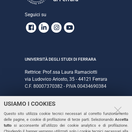
Seguici su
Facebook
Linkedin
Instagram
Youtube
UNIVERSITÀ DEGLI STUDI DI FERRARA
Rettrice: Prof.ssa Laura Ramaciotti
via Ludovico Ariosto, 35 - 44121 Ferrara
C.F. 80007370382 - P.IVA 00434690384
USIAMO I COOKIES
CONTATTI
Questo sito utilizza cookie tecnici necessari al corretto funzionamento
Tel. +39 0532 293111
delle pagine, e cookie di profilazione di terze parti. Selezionando
Accetta
Fax. +39 0532 293031
tutto
si acconsente all’utilizzo dei cookie analytics e di profilazione.
PEC
Chiudendo il banner verranno utilizzati solo i cookie tecnici necessari alla