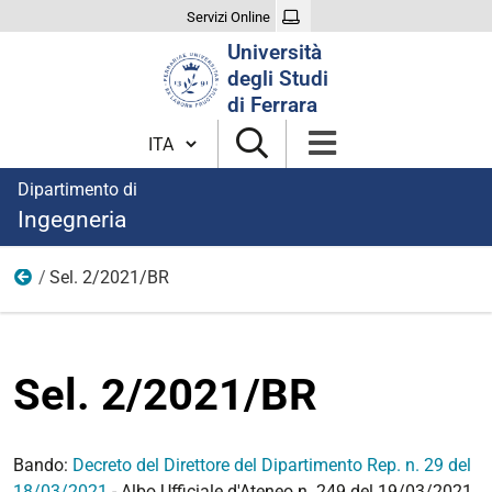
Servizi Online
Cerca
Università
nel
degli Studi
sito
di Ferrara
Cambia lingua
Dipartimento di
Ingegneria
Sel. 2/2021/BR
2021
Sel. 2/2021/BR
Bando:
Decreto del Direttore del Dipartimento Rep. n. 29 del
18/03/2021
- Albo Ufficiale d'Ateneo n. 249 del 19/03/2021