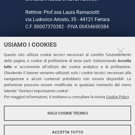
Rettrice: Prof.ssa Laura Ramaciotti
via Ludovico Ariosto, 35 - 44121 Ferrara
C.F. 80007370382 - P.IVA 00434690384
USIAMO I COOKIES
CONTATTI
Questo sito utilizza cookie tecnici necessari al corretto funzionamento
Tel. +39 0532 293111
delle pagine, e cookie di profilazione di terze parti. Selezionando
Accetta
Fax. +39 0532 293031
tutto
si acconsente all’utilizzo dei cookie analytics e di profilazione.
PEC
Chiudendo il banner verranno utilizzati solo i cookie tecnici necessari alla
navigazione e alcuni contenuti potrebbero non essere disponibili. Le
preferenze possono essere modificate in qualsiasi momento dal menu
LINKS
laterale "Gestisci impostazioni cookie".
Per maggiori informazioni, ti invitiamo a consultare la nostra
Cookie Policy
.
Accessibilità
Dichiarazione di accessibilità
SOLO COOKIE TECNICI
Protezione dati personali
Cookies
ACCETTA TUTTO