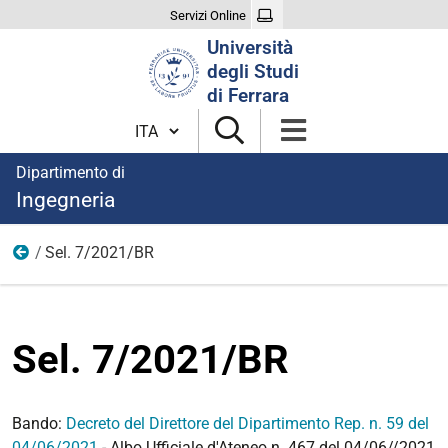
Servizi Online
Cerca
Università
nel
degli Studi
sito
di Ferrara
Cambia lingua
Dipartimento di
Ingegneria
Sel. 7/2021/BR
2021
Sel. 7/2021/BR
Bando:
Decreto del Direttore del Dipartimento Rep. n. 59 del
04/06/2021
- Albo Ufficiale d'Ateneo n. 467 del 04/06//2021