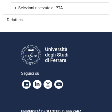
n
Selezioni riservate al PTA
e
Didattica
Università
degli Studi
di Ferrara
Seguici su
Facebook
Linkedin
Instagram
Youtube
UNIVERSITÀ DEGLI STUDI DI FERRARA