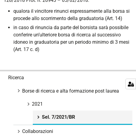
128/2018 Prot. n. 20943 – 05/02/2018:
qualora il vincitore rinunci espressamente alla borsa si
procede allo scorrimento della graduatoria (Art. 14)
in caso di rinuncia da parte del borsista sarà possibile
conferire un’ulteriore borsa di ricerca al successivo
idoneo in graduatoria per un periodo minimo di 3 mesi
(Art. 17 c. d)
N
Ricerca
a
v
Borse di ricerca e alta formazione post laurea
i
g
2021
a
Sel. 7/2021/BR
z
i
Collaborazioni
o