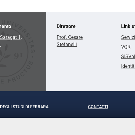
mento
Direttore
Link ut
Saragat 1,
Prof. Cesare
Serviz
a
Stefanelli
VQR
SISVa
Identit
DEGLI STUDI DI FERRARA
CONTATTI
rof.ssa Laura Ramaciotti
Tel. +39 0532 293111
o Ariosto, 35 - 44121 Ferrara
Fax. +39 0532 29303
370382 - P.IVA 00434690384
PEC