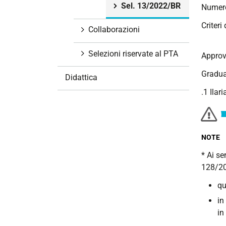
Sel. 13/2022/BR
Numero
i
o
Criteri
Collaborazioni
n
e
Selezioni riservate al PTA
Approv
Gradua
Didattica
.1 Ilar
NOTE
* Ai se
128/20
qu
in
in