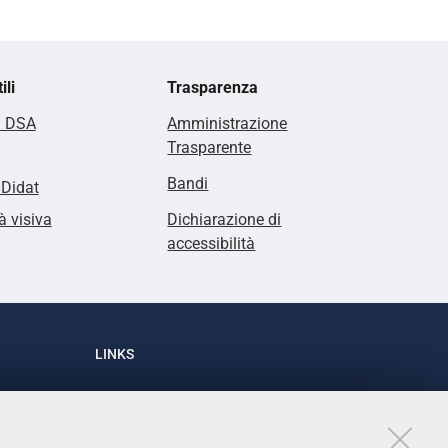
ili
Trasparenza
i DSA
Amministrazione
Trasparente
Bandi
lDidat
à visiva
Dichiarazione di
accessibilità
LINKS
Accessibilità
1
Dichiarazione di accessibilità