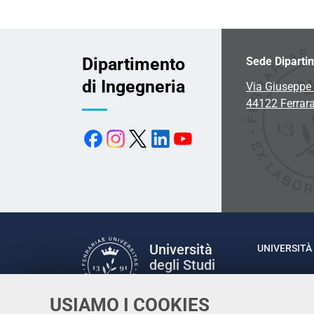
Dipartimento
Sede Diparti
di Ingegneria
Via Giuseppe 
44122 Ferrar
Università
UNIVERSITÀ 
degli Studi
Rettrice: P
di Ferrara
via Ludovic
USIAMO I COOKIES
C.F. 80007