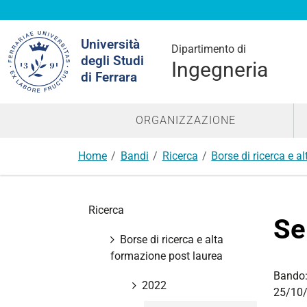
Cerca
Università
nel
Dipartimento di
degli Studi
sito
Ingegneria
di Ferrara
ORGANIZZAZIONE
Home
Bandi
Ricerca
Borse di ricerca e a
N
Ricerca
a
Se
v
Borse di ricerca e alta
i
formazione post laurea
g
Bando
a
2022
25/10/
z