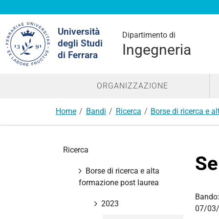
Cerca
Università
nel
Dipartimento di
degli Studi
sito
Ingegneria
di Ferrara
ORGANIZZAZIONE
Home
Bandi
Ricerca
Borse di ricerca e a
N
Ricerca
a
Se
v
Borse di ricerca e alta
i
formazione post laurea
g
Bando
a
2023
07/03/
z