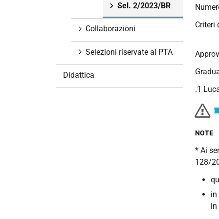
Sel. 2/2023/BR
Numero
i
o
Criteri
Collaborazioni
n
e
Selezioni riservate al PTA
Approv
Gradua
Didattica
.1 Luca
NOTE
* Ai se
128/20
qu
in
in