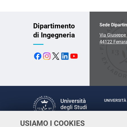
Dipartimento
Sede Diparti
di Ingegneria
Via Giuseppe 
44122 Ferrar
Università
UNIVERSITÀ 
degli Studi
Rettrice: P
di Ferrara
via Ludovic
USIAMO I COOKIES
C.F. 80007