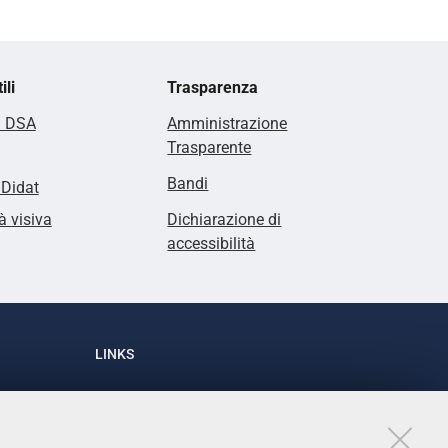
ili
Trasparenza
i DSA
Amministrazione
Trasparente
Bandi
lDidat
à visiva
Dichiarazione di
accessibilità
LINKS
Accessibilità
1
Dichiarazione di accessibilità