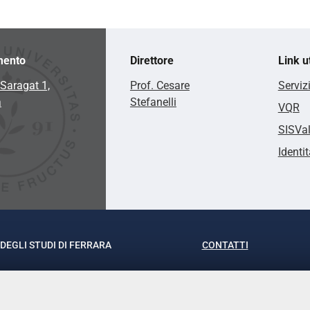
mento
Direttore
Link ut
Saragat 1,
Prof. Cesare
Serviz
a
Stefanelli
VQR
SISVa
Identit
DEGLI STUDI DI FERRARA
CONTATTI
rof.ssa Laura Ramaciotti
Tel. +39 0532 293111
o Ariosto, 35 - 44121 Ferrara
Fax. +39 0532 29303
370382 - P.IVA 00434690384
PEC