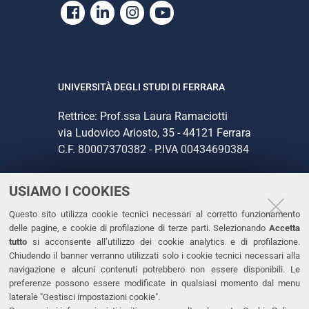
Facebook
Linkedin
Instagram
Youtube
UNIVERSITÀ DEGLI STUDI DI FERRARA
Rettrice: Prof.ssa Laura Ramaciotti
via Ludovico Ariosto, 35 - 44121 Ferrara
C.F. 80007370382 - P.IVA 00434690384
USIAMO I COOKIES
CONTATTI
Questo sito utilizza cookie tecnici necessari al corretto funzionamento
Tel. +39 0532 293111
delle pagine, e cookie di profilazione di terze parti. Selezionando
Accetta
Fax. +39 0532 293031
tutto
si acconsente all’utilizzo dei cookie analytics e di profilazione.
PEC
Chiudendo il banner verranno utilizzati solo i cookie tecnici necessari alla
navigazione e alcuni contenuti potrebbero non essere disponibili. Le
preferenze possono essere modificate in qualsiasi momento dal menu
LINKS
laterale "Gestisci impostazioni cookie".