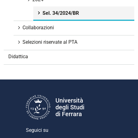
a
Sel. 34/2024/BR
z
i
Collaborazioni
o
n
Selezioni riservate al PTA
e
Didattica
Università
degli Studi
di Ferrara
Seguici su