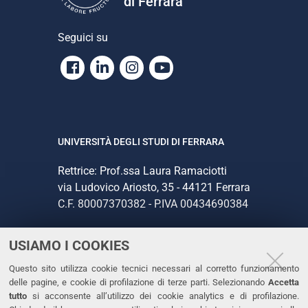
di Ferrara
Seguici su
Facebook
Linkedin
Instagram
Youtube
UNIVERSITÀ DEGLI STUDI DI FERRARA
Rettrice: Prof.ssa Laura Ramaciotti
via Ludovico Ariosto, 35 - 44121 Ferrara
C.F. 80007370382 - P.IVA 00434690384
USIAMO I COOKIES
CONTATTI
Questo sito utilizza cookie tecnici necessari al corretto funzionamento
Tel. +39 0532 293111
delle pagine, e cookie di profilazione di terze parti. Selezionando
Accetta
Fax. +39 0532 293031
tutto
si acconsente all’utilizzo dei cookie analytics e di profilazione.
PEC