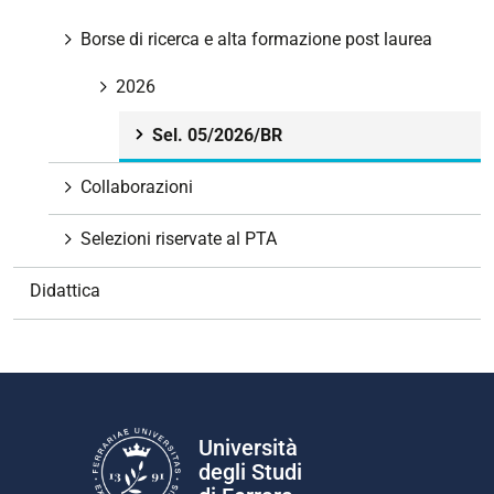
a
v
Borse di ricerca e alta formazione post laurea
i
g
2026
a
Sel. 05/2026/BR
z
i
Collaborazioni
o
n
Selezioni riservate al PTA
e
Didattica
Università
degli Studi