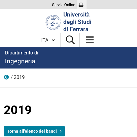
Servizi Online
Cerca
Università
nel
degli Studi
sito
di Ferrara
Cambia lingua
Dipartimento di
Ingegneria
2019
Anno 2019
2019
Torna all'elenco dei bandi