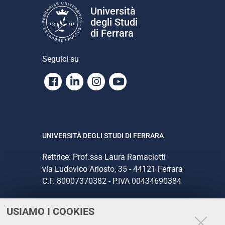
Università
degli Studi
di Ferrara
Seguici su
Facebook
Linkedin
Instagram
Youtube
UNIVERSITÀ DEGLI STUDI DI FERRARA
Rettrice: Prof.ssa Laura Ramaciotti
via Ludovico Ariosto, 35 - 44121 Ferrara
C.F. 80007370382 - P.IVA 00434690384
USIAMO I COOKIES
CONTATTI