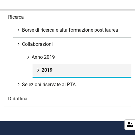
N
Ricerca
a
v
Borse di ricerca e alta formazione post laurea
i
g
Collaborazioni
a
z
Anno 2019
i
2019
o
n
Selezioni riservate al PTA
e
Didattica