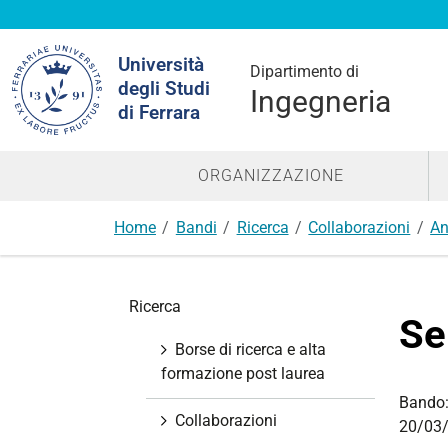
Cerca
Università
nel
Dipartimento di
degli Studi
sito
Ingegneria
di Ferrara
ORGANIZZAZIONE
Home
Bandi
Ricerca
Collaborazioni
An
N
Ricerca
a
Se
v
Borse di ricerca e alta
i
formazione post laurea
g
Bando
a
Collaborazioni
20/03/
z