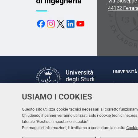
di Ingegneria
Via Giuseppe 
44122 Ferrar
Università
UNIVERSITÀ 
degli Studi
Rettrice: P
di Ferrara
via Ludovic
USIAMO I COOKIES
C.F. 80007
Seguici su
Questo sito utilizza cookie tecnici necessari al corretto funzionam
Facebook
Linkedin
Instagram
Youtube
Chiudendo il banner verranno utilizzati solo i cookie tecnici nece
laterale "Gestisci impostazioni cookie".
Per maggiori informazioni, ti invitiamo a consultare la nostra
Cookie