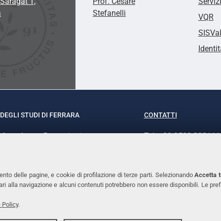
Saragat 1,
Prof. Cesare
Serviz
a
Stefanelli
VQR
SISVa
Identit
DEGLI STUDI DI FERRARA
CONTATTI
rof.ssa Laura Ramaciotti
Tel. +39 0532 293111
o Ariosto, 35 - 44121 Ferrara
Fax. +39 0532 29303
370382 - P.IVA 00434690384
PEC
ento delle pagine, e cookie di profilazione di terze parti. Selezionando
Accetta t
ssari alla navigazione e alcuni contenuti potrebbero non essere disponibili. Le
 Policy
.