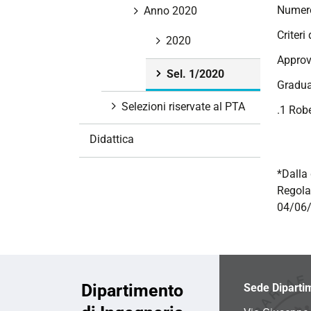
Numero
i
Anno 2020
o
Criteri
2020
n
Approv
e
Sel. 1/2020
Gradua
Selezioni riservate al PTA
.1 Robe
Didattica
*Dalla 
Regola
04/06/
Dipartimento
Sede Diparti