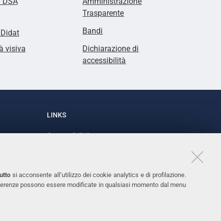
i DSA
Amministrazione
Trasparente
Bandi
lDidat
à visiva
Dichiarazione di
accessibilità
LINKS
Accessibilità
1
Dichiarazione di accessibilità
Protezione dati personali
utto
si acconsente all’utilizzo dei cookie analytics e di profilazione.
Cookies
 preferenze possono essere modificate in qualsiasi momento dal menu