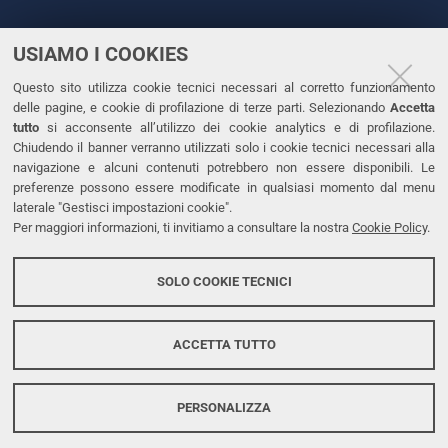
USIAMO I COOKIES
CONTATTI
Questo sito utilizza cookie tecnici necessari al corretto funzionamento
Tel. +39 0532 293111
delle pagine, e cookie di profilazione di terze parti. Selezionando
Accetta
Fax. +39 0532 293031
tutto
si acconsente all’utilizzo dei cookie analytics e di profilazione.
PEC
Chiudendo il banner verranno utilizzati solo i cookie tecnici necessari alla
navigazione e alcuni contenuti potrebbero non essere disponibili. Le
preferenze possono essere modificate in qualsiasi momento dal menu
LINKS
laterale "Gestisci impostazioni cookie".
Per maggiori informazioni, ti invitiamo a consultare la nostra
Cookie Policy
.
Accessibilità
Dichiarazione di accessibilità
SOLO COOKIE TECNICI
Protezione dati personali
Cookies
ACCETTA TUTTO
PERSONALIZZA
Copyright @ 2026, Università di Ferrara