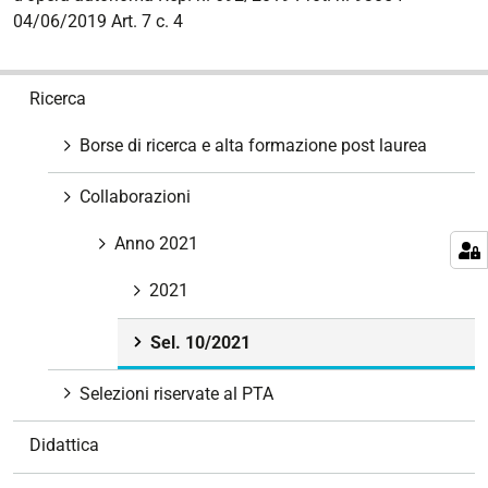
04/06/2019 Art. 7 c. 4
N
Ricerca
a
v
Borse di ricerca e alta formazione post laurea
i
g
Collaborazioni
a
z
Anno 2021
i
2021
o
n
Sel. 10/2021
e
Selezioni riservate al PTA
Didattica