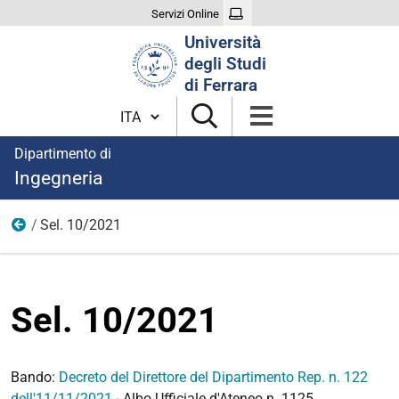
Servizi Online
Cerca
Università
nel
degli Studi
sito
di Ferrara
Cambia lingua
Dipartimento di
Ingegneria
Sel. 10/2021
Anno 2021
Sel. 10/2021
Bando:
Decreto del Direttore del Dipartimento Rep. n. 122
dell'11/11/2021
- Albo Ufficiale d'Ateneo n. 1125