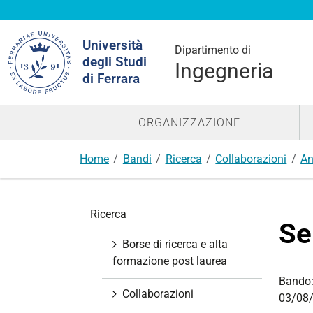
Cerca
Università
nel
Dipartimento di
degli Studi
sito
Ingegneria
di Ferrara
ORGANIZZAZIONE
Home
Bandi
Ricerca
Collaborazioni
An
N
Ricerca
a
Se
v
Borse di ricerca e alta
i
formazione post laurea
g
Bando
a
Collaborazioni
03/08/
z