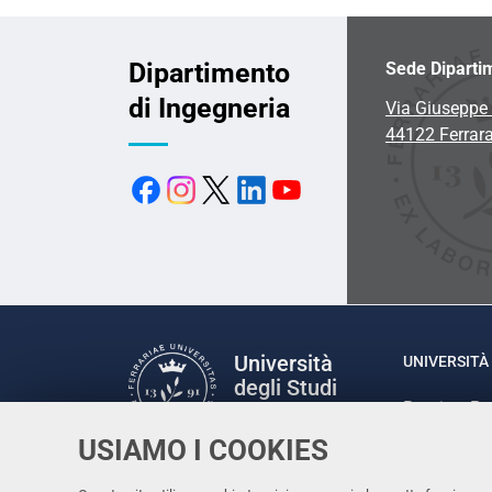
Dipartimento
Sede Diparti
di Ingegneria
Via Giuseppe 
44122 Ferrar
Università
UNIVERSITÀ 
degli Studi
Rettrice: P
di Ferrara
via Ludovic
USIAMO I COOKIES
C.F. 80007
Seguici su