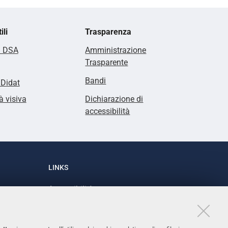
ili
Trasparenza
i DSA
Amministrazione
Trasparente
Bandi
lDidat
à visiva
Dichiarazione di
accessibilità
LINKS
Accessibilità
1
Dichiarazione di accessibilità
Protezione dati personali