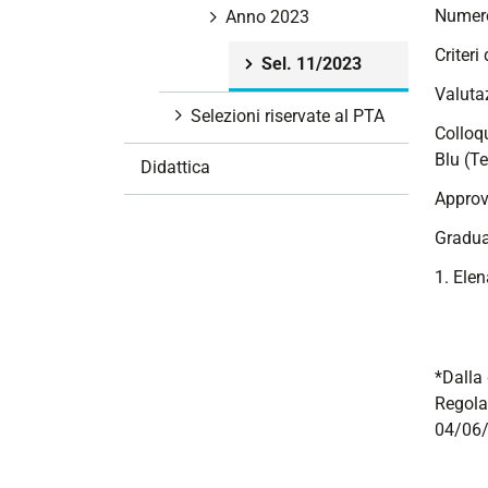
Numero
i
Anno 2023
o
Criteri
Sel. 11/2023
n
Valutaz
e
Selezioni riservate al PTA
Colloqu
Blu (T
Didattica
Approv
Gradua
1. Elen
*Dalla 
Regola
04/06/