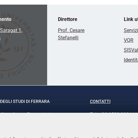
mento
Direttore
Link ut
Saragat 1,
Prof. Cesare
Serviz
a
Stefanelli
VQR
SISVa
Identit
DEGLI STUDI DI FERRARA
CONTATTI
rof.ssa Laura Ramaciotti
Tel. +39 0532 293111
o Ariosto, 35 - 44121 Ferrara
Fax. +39 0532 29303
370382 - P.IVA 00434690384
PEC