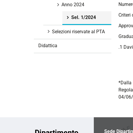
Numero
i
Anno 2024
o
Criteri
Sel. 1/2024
n
Approv
e
Selezioni riservate al PTA
Gradua
Didattica
.1 Davi
*Dalla 
Regola
04/06/
Dipartimento
Sede Diparti