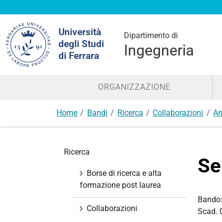
Cerca
Università
nel
Dipartimento di
degli Studi
sito
Ingegneria
di Ferrara
ORGANIZZAZIONE
Home
Bandi
Ricerca
Collaborazioni
An
N
Ricerca
a
Se
v
Borse di ricerca e alta
i
formazione post laurea
g
Bando
a
Collaborazioni
Scad. 
z