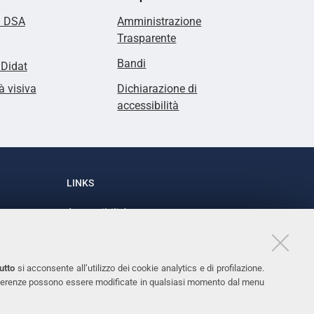
i DSA
Amministrazione
Trasparente
Bandi
lDidat
à visiva
Dichiarazione di
accessibilità
LINKS
Accessibilità
1
Dichiarazione di accessibilità
Protezione dati personali
utto
si acconsente all’utilizzo dei cookie analytics e di profilazione.
Cookies
 preferenze possono essere modificate in qualsiasi momento dal menu