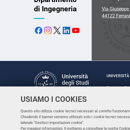
di Ingegneria
Via Giuseppe 
44122 Ferrar
Università
UNIVERSITÀ 
degli Studi
Rettrice: P
di Ferrara
via Ludovic
USIAMO I COOKIES
C.F. 80007
Seguici su
Questo sito utilizza cookie tecnici necessari al corretto funzionam
Facebook
Linkedin
Instagram
Youtube
Chiudendo il banner verranno utilizzati solo i cookie tecnici nece
laterale "Gestisci impostazioni cookie".
Per maggiori informazioni, ti invitiamo a consultare la nostra
Cookie