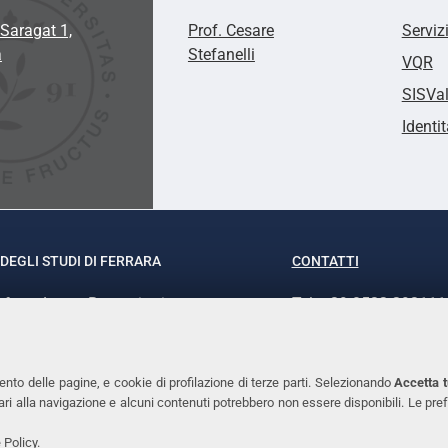
Saragat 1,
Prof. Cesare
Serviz
a
Stefanelli
VQR
SISVa
Identit
DEGLI STUDI DI FERRARA
CONTATTI
rof.ssa Laura Ramaciotti
Tel. +39 0532 293111
o Ariosto, 35 - 44121 Ferrara
Fax. +39 0532 29303
370382 - P.IVA 00434690384
PEC
ento delle pagine, e cookie di profilazione di terze parti. Selezionando
Accetta t
ssari alla navigazione e alcuni contenuti potrebbero non essere disponibili. Le
 Policy
.