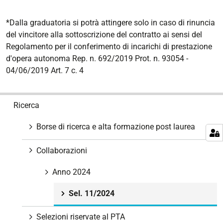
*Dalla graduatoria si potrà attingere solo in caso di rinuncia
del vincitore alla sottoscrizione del contratto ai sensi del
Regolamento per il conferimento di incarichi di prestazione
d'opera autonoma Rep. n. 692/2019 Prot. n. 93054 -
04/06/2019 Art. 7 c. 4
N
Ricerca
a
v
Borse di ricerca e alta formazione post laurea
i
g
Collaborazioni
a
z
Anno 2024
i
Sel. 11/2024
o
n
Selezioni riservate al PTA
e