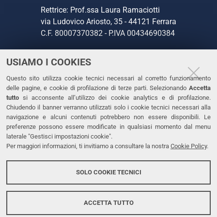
Rettrice: Prof.ssa Laura Ramaciotti
via Ludovico Ariosto, 35 - 44121 Ferrara
C.F. 80007370382 - P.IVA 00434690384
USIAMO I COOKIES
CONTATTI
Questo sito utilizza cookie tecnici necessari al corretto funzionamento
Tel. +39 0532 293111
delle pagine, e cookie di profilazione di terze parti. Selezionando
Accetta
Fax. +39 0532 293031
tutto
si acconsente all’utilizzo dei cookie analytics e di profilazione.
PEC
Chiudendo il banner verranno utilizzati solo i cookie tecnici necessari alla
navigazione e alcuni contenuti potrebbero non essere disponibili. Le
preferenze possono essere modificate in qualsiasi momento dal menu
LINKS
laterale "Gestisci impostazioni cookie".
Per maggiori informazioni, ti invitiamo a consultare la nostra
Cookie Policy
.
Accessibilità
Dichiarazione di accessibilità
SOLO COOKIE TECNICI
Protezione dati personali
Cookies
ACCETTA TUTTO