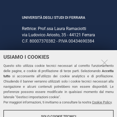
UNIVERSITÀ DEGLI STUDI DI FERRARA
Rettrice: Prof.ssa Laura Ramaciotti
via Ludovico Ariosto, 35 - 44121 Ferrara
C.F. 80007370382 - P.IVA 00434690384
USIAMO I COOKIES
CONTATTI
Questo sito utilizza cookie tecnici necessari al corretto funzionamento
Tel. +39 0532 293111
delle pagine, e cookie di profilazione di terze parti. Selezionando
Accetta
Fax. +39 0532 293031
tutto
si acconsente all’utilizzo dei cookie analytics e di profilazione.
PEC
Chiudendo il banner verranno utilizzati solo i cookie tecnici necessari alla
navigazione e alcuni contenuti potrebbero non essere disponibili. Le
preferenze possono essere modificate in qualsiasi momento dal menu
LINKS
laterale "Gestisci impostazioni cookie".
Per maggiori informazioni, ti invitiamo a consultare la nostra
Cookie Policy
.
Accessibilità
Dichiarazione di accessibilità
SOLO COOKIE TECNICI