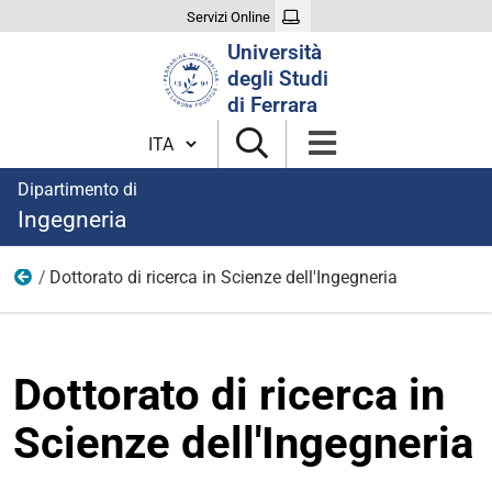
Servizi Online
Cerca
Università
nel
degli Studi
sito
di Ferrara
Cambia lingua
Dipartimento di
Ingegneria
Dottorato di ricerca in Scienze dell'Ingegneria
Home
Dottorato di ricerca in
Scienze dell'Ingegneria