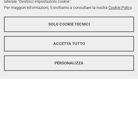
laterale "Gestisci impostazioni cookie".
Per maggiori informazioni, ti invitiamo a consultare la nostra
Cookie Policy
.
SOLO COOKIE TECNICI
ACCETTA TUTTO
Corsi febbraio 2026
PERSONALIZZA
Continua a leggere