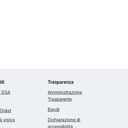
ili
Trasparenza
i DSA
Amministrazione
Trasparente
Bandi
lDidat
à visiva
Dichiarazione di
accessibilità