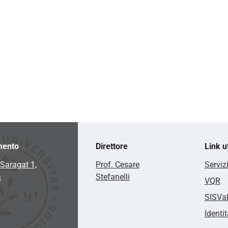
mento
Direttore
Link ut
Saragat 1,
Prof. Cesare
Serviz
a
Stefanelli
VQR
SISVa
Identit