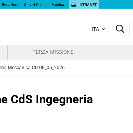
Redazione
Servizi Online
Rubrica
INTRANET
Cambia lingua
TERZA MISSIONE
neria Meccanica CD 08_06_2026
ne CdS Ingegneria