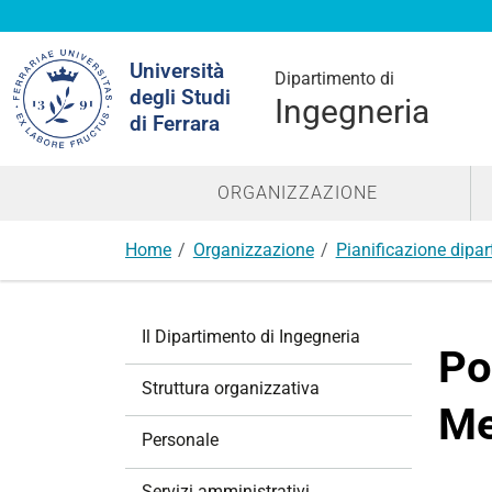
Cerca
Università
nel
Dipartimento di
degli Studi
sito
Ingegneria
di Ferrara
ORGANIZZAZIONE
Home
Organizzazione
Pianificazione dipar
N
Il Dipartimento di Ingegneria
a
Po
v
Struttura organizzativa
i
Me
g
Personale
a
z
Servizi amministrativi