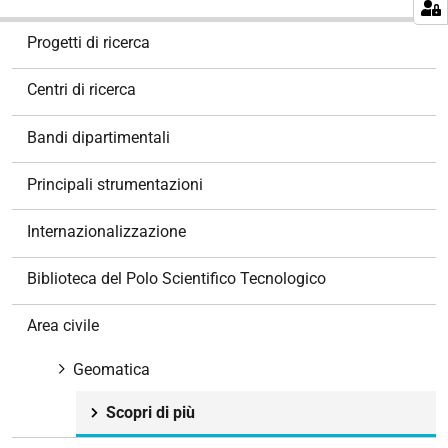
N
Progetti di ricerca
a
v
Centri di ricerca
i
g
Bandi dipartimentali
a
z
Principali strumentazioni
i
o
Internazionalizzazione
n
e
Biblioteca del Polo Scientifico Tecnologico
Area civile
Geomatica
Scopri di più