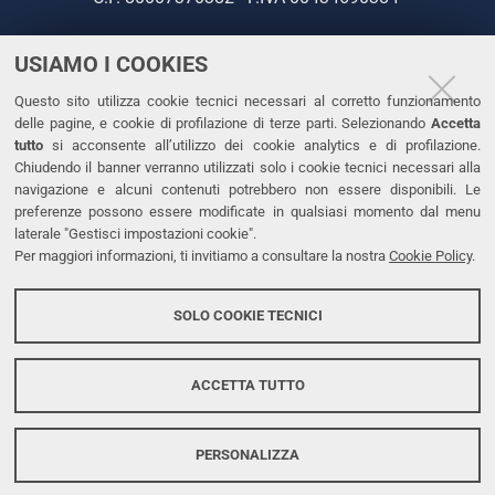
USIAMO I COOKIES
CONTATTI
Questo sito utilizza cookie tecnici necessari al corretto funzionamento
Tel. +39 0532 293111
delle pagine, e cookie di profilazione di terze parti. Selezionando
Accetta
Fax. +39 0532 293031
tutto
si acconsente all’utilizzo dei cookie analytics e di profilazione.
PEC
Chiudendo il banner verranno utilizzati solo i cookie tecnici necessari alla
navigazione e alcuni contenuti potrebbero non essere disponibili. Le
preferenze possono essere modificate in qualsiasi momento dal menu
LINKS
laterale "Gestisci impostazioni cookie".
Per maggiori informazioni, ti invitiamo a consultare la nostra
Cookie Policy
.
Accessibilità
Dichiarazione di accessibilità
SOLO COOKIE TECNICI
Protezione dati personali
Cookies
ACCETTA TUTTO
PERSONALIZZA
Copyright @ 2026, Università di Ferrara