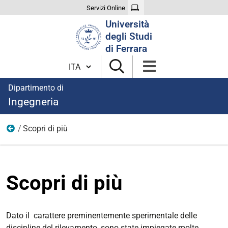
Servizi Online
Cerca
Università
nel
degli Studi
sito
di Ferrara
Cambia lingua
Dipartimento di
Ingegneria
Scopri di più
Geomatica
Scopri di più
Dato il carattere preminentemente sperimentale delle
discipline del rilevamento, sono state impiegate molte