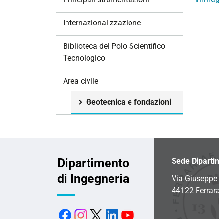
i
o
Internazionalizzazione
n
e
Biblioteca del Polo Scientifico
Tecnologico
Area civile
Geotecnica e fondazioni
Dipartimento
Sede Diparti
di Ingegneria
Via Giuseppe 
44122 Ferrar