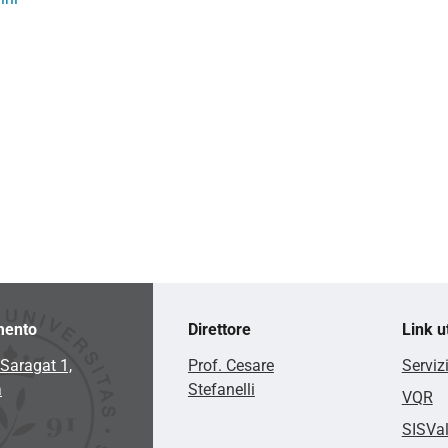
mento
Direttore
Link ut
Saragat 1,
Prof. Cesare
Serviz
a
Stefanelli
VQR
SISVa