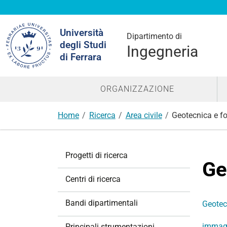
Cerca
Università
nel
Dipartimento di
degli Studi
sito
Ingegneria
di Ferrara
ORGANIZZAZIONE
Home
Ricerca
Area civile
Geotecnica e f
N
Progetti di ricerca
a
Ge
v
Centri di ricerca
i
g
Bandi dipartimentali
Geotec
a
z
immag
Principali strumentazioni