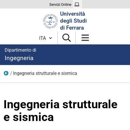
Servizi Online
Cerca
Università
nel
degli Studi
sito
di Ferrara
Cambia lingua
Dipartimento di
Ingegneria
Ingegneria strutturale e sismica
Area civile
Ingegneria strutturale
e sismica