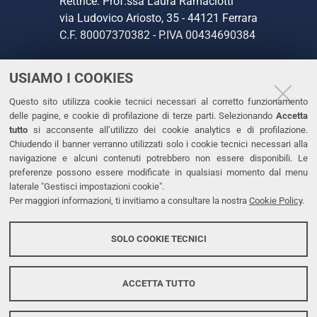
Rettrice: Prof.ssa Laura Ramaciotti
via Ludovico Ariosto, 35 - 44121 Ferrara
C.F. 80007370382 - P.IVA 00434690384
USIAMO I COOKIES
CONTATTI
Questo sito utilizza cookie tecnici necessari al corretto funzionamento
Tel. +39 0532 293111
delle pagine, e cookie di profilazione di terze parti. Selezionando
Accetta
Fax. +39 0532 293031
tutto
si acconsente all’utilizzo dei cookie analytics e di profilazione.
PEC
Chiudendo il banner verranno utilizzati solo i cookie tecnici necessari alla
navigazione e alcuni contenuti potrebbero non essere disponibili. Le
preferenze possono essere modificate in qualsiasi momento dal menu
LINKS
laterale "Gestisci impostazioni cookie".
Per maggiori informazioni, ti invitiamo a consultare la nostra
Cookie Policy
.
Accessibilità
Dichiarazione di accessibilità
SOLO COOKIE TECNICI
Protezione dati personali
Cookies
ACCETTA TUTTO