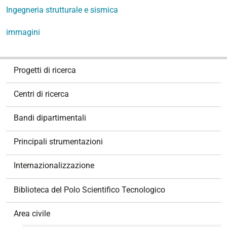
Ingegneria strutturale e sismica
immagini
N
Progetti di ricerca
a
v
Centri di ricerca
i
g
Bandi dipartimentali
a
z
Principali strumentazioni
i
o
Internazionalizzazione
n
e
Biblioteca del Polo Scientifico Tecnologico
Area civile