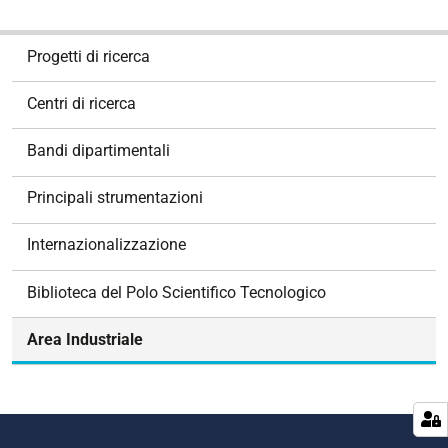
N
Progetti di ricerca
a
v
Centri di ricerca
i
g
Bandi dipartimentali
a
z
Principali strumentazioni
i
o
Internazionalizzazione
n
e
Biblioteca del Polo Scientifico Tecnologico
Area Industriale