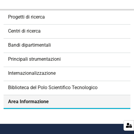
N
Progetti di ricerca
a
v
Centri di ricerca
i
g
Bandi dipartimentali
a
z
Principali strumentazioni
i
o
Internazionalizzazione
n
e
Biblioteca del Polo Scientifico Tecnologico
Area Informazione