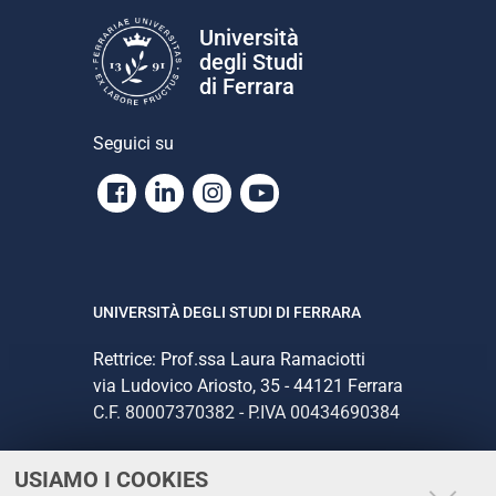
Università
degli Studi
di Ferrara
Seguici su
Facebook
Linkedin
Instagram
Youtube
UNIVERSITÀ DEGLI STUDI DI FERRARA
Rettrice: Prof.ssa Laura Ramaciotti
via Ludovico Ariosto, 35 - 44121 Ferrara
C.F. 80007370382 - P.IVA 00434690384
USIAMO I COOKIES
CONTATTI