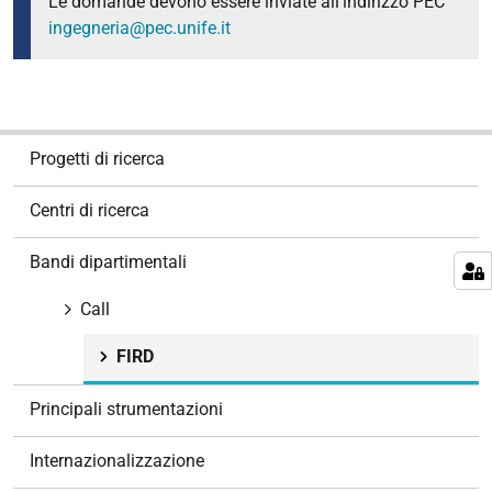
Le domande devono essere inviate all'indirizzo PEC
ingegneria@pec.unife.it
N
Progetti di ricerca
a
v
Centri di ricerca
i
g
Bandi dipartimentali
a
z
Call
i
FIRD
o
n
Principali strumentazioni
e
Internazionalizzazione