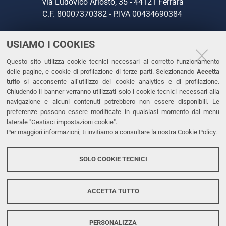
via Ludovico Ariosto, 35 - 44121 Ferrara
C.F. 80007370382 - P.IVA 00434690384
USIAMO I COOKIES
CONTATTI
Questo sito utilizza cookie tecnici necessari al corretto funzionamento
Tel. +39 0532 293111
delle pagine, e cookie di profilazione di terze parti. Selezionando
Accetta
Fax. +39 0532 293031
tutto
si acconsente all’utilizzo dei cookie analytics e di profilazione.
PEC
Chiudendo il banner verranno utilizzati solo i cookie tecnici necessari alla
navigazione e alcuni contenuti potrebbero non essere disponibili. Le
preferenze possono essere modificate in qualsiasi momento dal menu
LINKS
laterale "Gestisci impostazioni cookie".
Per maggiori informazioni, ti invitiamo a consultare la nostra
Cookie Policy
.
Accessibilità
Dichiarazione di accessibilità
SOLO COOKIE TECNICI
Protezione dati personali
Cookies
ACCETTA TUTTO
PERSONALIZZA