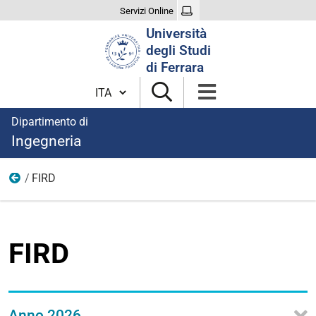
Servizi Online
Cerca
Università
nel
degli Studi
sito
di Ferrara
Cambia lingua
Dipartimento di
Ingegneria
FIRD
Call
FIRD
Anno 2026