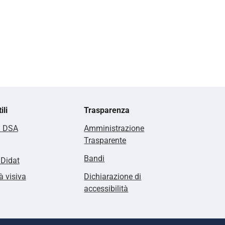
ili
Trasparenza
i DSA
Amministrazione
Trasparente
Bandi
lDidat
à visiva
Dichiarazione di
accessibilità