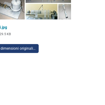
i.jpg
29.5 KB
 dimensioni originali…