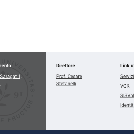
mento
Direttore
Link ut
Saragat 1,
Prof. Cesare
Serviz
a
Stefanelli
VQR
SISVa
Identit