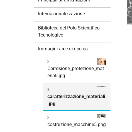
i
o
Internazionalizzazione
n
e
Biblioteca del Polo Scientifico
Tecnologico
Immagini aree di ricerca
Corrosione_protezione_mat
eriali.jpg
caratterizzazione_materiali
.jpg
costruzione_macchine5.png