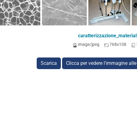
caratterizzazione_material
image/jpeg
768x108
Scarica
Clicca per vedere l'immagine alle