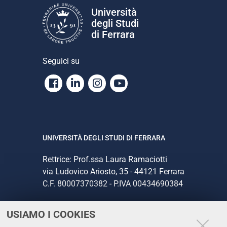
Università
degli Studi
di Ferrara
Seguici su
Facebook
Linkedin
Instagram
Youtube
UNIVERSITÀ DEGLI STUDI DI FERRARA
Rettrice: Prof.ssa Laura Ramaciotti
via Ludovico Ariosto, 35 - 44121 Ferrara
C.F. 80007370382 - P.IVA 00434690384
USIAMO I COOKIES
CONTATTI