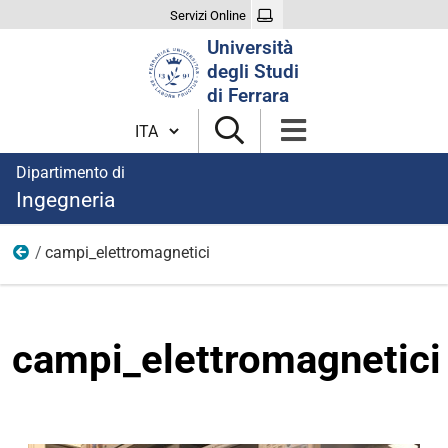
Servizi Online
Cerca
Università
nel
degli Studi
sito
di Ferrara
Cambia lingua
Dipartimento di
Ingegneria
campi_elettromagnetici
Immagini aree di ricerca
campi_elettromagnetici