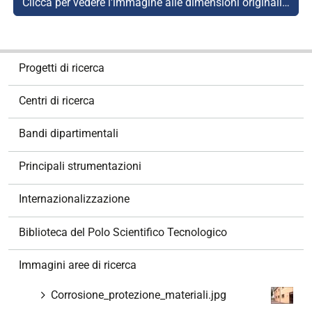
Clicca per vedere l'immagine alle dimensioni originali…
N
Progetti di ricerca
a
v
Centri di ricerca
i
g
Bandi dipartimentali
a
z
Principali strumentazioni
i
o
Internazionalizzazione
n
e
Biblioteca del Polo Scientifico Tecnologico
Immagini aree di ricerca
Corrosione_protezione_materiali.jpg