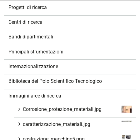
N
Progetti di ricerca
a
v
Centri di ricerca
i
g
Bandi dipartimentali
a
z
Principali strumentazioni
i
o
Internazionalizzazione
n
e
Biblioteca del Polo Scientifico Tecnologico
Immagini aree di ricerca
Corrosione_protezione_materiali.jpg
caratterizzazione_materiali.jpg
costruzione_macchine5.png