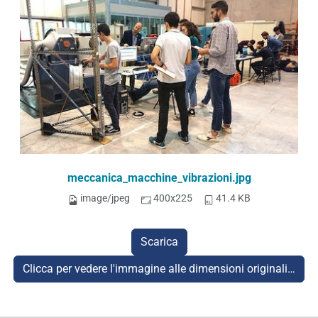
meccanica_macchine_vibrazioni.jpg
image/jpeg
400x225
41.4 KB
Scarica
Clicca per vedere l'immagine alle dimensioni originali…