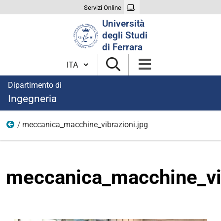
Servizi Online
Cerca
Università
nel
degli Studi
sito
di Ferrara
Cambia lingua
Dipartimento di
Ingegneria
meccanica_macchine_vibrazioni.jpg
Immagini aree di ricerca
meccanica_macchine_vib