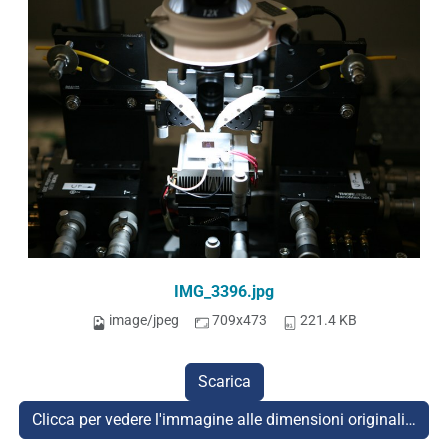
IMG_3396.jpg
image/jpeg
709x473
221.4 KB
Scarica
Clicca per vedere l'immagine alle dimensioni originali…