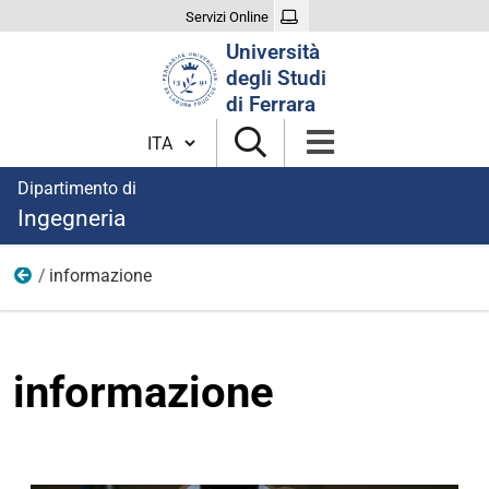
Servizi Online
Cerca
Università
nel
degli Studi
sito
di Ferrara
Cambia lingua
Dipartimento di
Ingegneria
informazione
Immagini strumentazioni
informazione