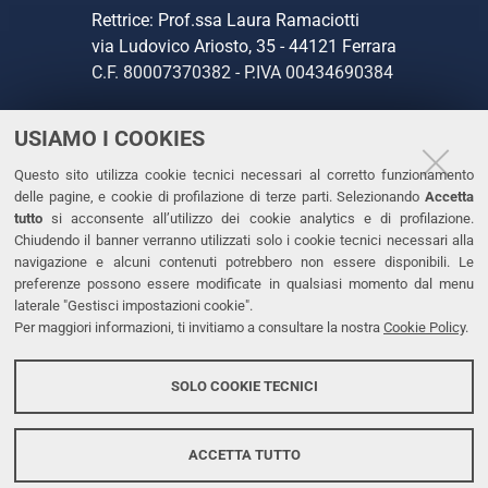
Rettrice: Prof.ssa Laura Ramaciotti
via Ludovico Ariosto, 35 - 44121 Ferrara
C.F. 80007370382 - P.IVA 00434690384
USIAMO I COOKIES
CONTATTI
Questo sito utilizza cookie tecnici necessari al corretto funzionamento
Tel. +39 0532 293111
delle pagine, e cookie di profilazione di terze parti. Selezionando
Accetta
Fax. +39 0532 293031
tutto
si acconsente all’utilizzo dei cookie analytics e di profilazione.
PEC
Chiudendo il banner verranno utilizzati solo i cookie tecnici necessari alla
navigazione e alcuni contenuti potrebbero non essere disponibili. Le
preferenze possono essere modificate in qualsiasi momento dal menu
LINKS
laterale "Gestisci impostazioni cookie".
Per maggiori informazioni, ti invitiamo a consultare la nostra
Cookie Policy
.
Accessibilità
Dichiarazione di accessibilità
SOLO COOKIE TECNICI
Protezione dati personali
Cookies
ACCETTA TUTTO