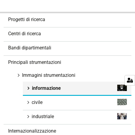
N
Progetti di ricerca
a
v
Centri di ricerca
i
g
Bandi dipartimentali
a
z
Principali strumentazioni
i
o
Immagini strumentazioni
n
informazione
e
civile
industriale
Internazionalizzazione