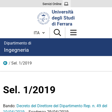
Servizi Online
Cerca
Università
nel
degli Studi
sito
di Ferrara
Cambia lingua
Dipartimento di
Ingegneria
Sel. 1/2019
Anno 2019
Sel. 1/2019
Bando:
Decreto del Direttore del Dipartimento Rep. n. 49 del
10/04/2019
- Scadenza 29/04/2019