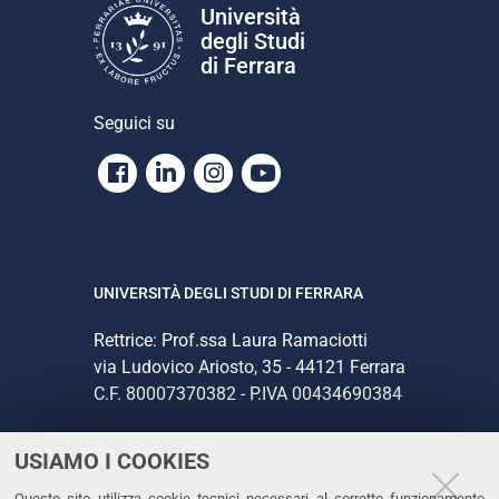
Università
degli Studi
di Ferrara
Seguici su
Facebook
Linkedin
Instagram
Youtube
UNIVERSITÀ DEGLI STUDI DI FERRARA
Rettrice: Prof.ssa Laura Ramaciotti
via Ludovico Ariosto, 35 - 44121 Ferrara
C.F. 80007370382 - P.IVA 00434690384
USIAMO I COOKIES
CONTATTI
Questo sito utilizza cookie tecnici necessari al corretto funzionamento