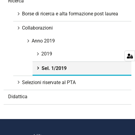
Ricerca
a
v
Borse di ricerca e alta formazione post laurea
i
g
Collaborazioni
a
z
Anno 2019
i
2019
o
n
Sel. 1/2019
e
Selezioni riservate al PTA
Didattica