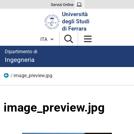
Servizi Online
Cerca
Università
nel
degli Studi
sito
di Ferrara
Cambia lingua
Dipartimento di
Ingegneria
image_preview.jpg
immagini
image_preview.jpg