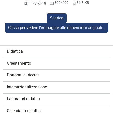
image/jpeg
300x400
36.3 KB
Scarica
Clicca per vedere l'immagine alle dimensioni originali…
N
Didattica
a
v
Orientamento
i
g
Dottorati di ricerca
a
z
Internazionalizzazione
i
o
Laboratori didattici
n
e
Calendario didattica