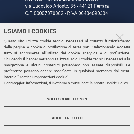
via Ludovico Ariosto, 35 - 44121 Ferrara
C.F. 80007370382 - P.IVA 00434690384
USIAMO I COOKIES
CONTATTI
Questo sito utilizza cookie tecnici necessari al corretto funzionamento
Tel. +39 0532 293111
delle pagine, e cookie di profilazione di terze parti. Selezionando
Accetta
Fax. +39 0532 293031
tutto
si acconsente all’utilizzo dei cookie analytics e di profilazione.
PEC
Chiudendo il banner verranno utilizzati solo i cookie tecnici necessari alla
navigazione e alcuni contenuti potrebbero non essere disponibili. Le
preferenze possono essere modificate in qualsiasi momento dal menu
LINKS
laterale "Gestisci impostazioni cookie".
Per maggiori informazioni, ti invitiamo a consultare la nostra
Cookie Policy
.
Accessibilità
Dichiarazione di accessibilità
SOLO COOKIE TECNICI
Protezione dati personali
Cookies
ACCETTA TUTTO