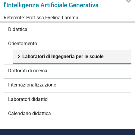
l'Intelligenza Artificiale Generativa
Referente: Prof.ssa Evelina Lamma
N
Didattica
a
v
Orientamento
i
g
Laboratori di Ingegneria per le scuole
a
z
Dottorati di ricerca
i
o
Internazionalizzazione
n
e
Laboratori didattici
Calendario didattica