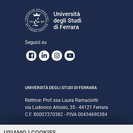
Università
degli Studi
di Ferrara
Seguici su
Facebook
Linkedin
Instagram
Youtube
UNIVERSITÀ DEGLI STUDI DI FERRARA
Rettrice: Prof.ssa Laura Ramaciotti
via Ludovico Ariosto, 35 - 44121 Ferrara
C.F. 80007370382 - P.IVA 00434690384
USIAMO I COOKIES
CONTATTI