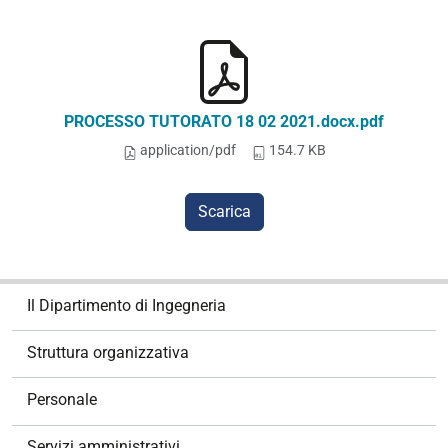
PROCESSO TUTORATO 18 02 2021.docx.pdf
application/pdf
154.7 KB
Scarica
N
Il Dipartimento di Ingegneria
a
v
Struttura organizzativa
i
g
Personale
a
z
Servizi amministrativi