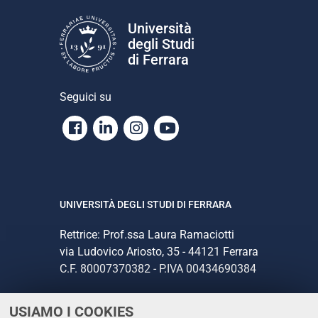
Università
degli Studi
di Ferrara
Seguici su
Facebook
Linkedin
Instagram
Youtube
UNIVERSITÀ DEGLI STUDI DI FERRARA
Rettrice: Prof.ssa Laura Ramaciotti
via Ludovico Ariosto, 35 - 44121 Ferrara
C.F. 80007370382 - P.IVA 00434690384
USIAMO I COOKIES
CONTATTI