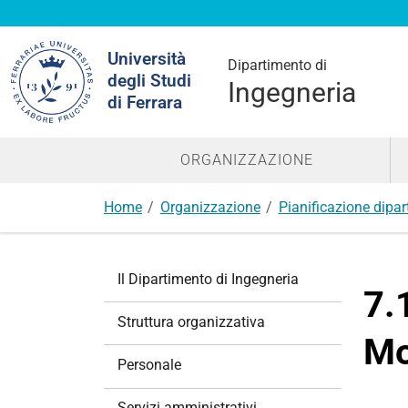
Cerca
Università
nel
Dipartimento di
degli Studi
sito
Ingegneria
di Ferrara
ORGANIZZAZIONE
Home
Organizzazione
Pianificazione dipar
N
Il Dipartimento di Ingegneria
a
7.
v
Struttura organizzativa
i
Mo
g
Personale
a
z
Servizi amministrativi