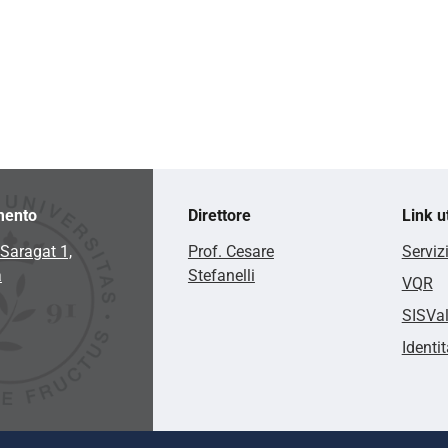
mento
Direttore
Link ut
Saragat 1,
Prof. Cesare
Serviz
a
Stefanelli
VQR
SISVa
Identit