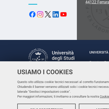
44122 Ferrar
Università
UNIVERSITÀ 
degli Studi
Rettrice: P
di Ferrara
via Ludovic
USIAMO I COOKIES
C.F. 80007
Seguici su
Questo sito utilizza cookie tecnici necessari al corretto funzionam
Facebook
Linkedin
Instagram
Youtube
Chiudendo il banner verranno utilizzati solo i cookie tecnici nece
laterale "Gestisci impostazioni cookie".
Per maggiori informazioni, ti invitiamo a consultare la nostra
Cookie