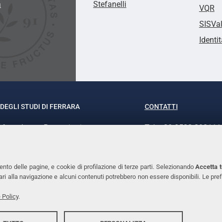
a
Stefanelli
VQR
SISVa
Identit
DEGLI STUDI DI FERRARA
CONTATTI
rof.ssa Laura Ramaciotti
Tel. +39 0532 293111
o Ariosto, 35 - 44121 Ferrara
Fax. +39 0532 29303
370382 - P.IVA 00434690384
PEC
ento delle pagine, e cookie di profilazione di terze parti. Selezionando
Accetta t
ssari alla navigazione e alcuni contenuti potrebbero non essere disponibili. Le
 Policy
.