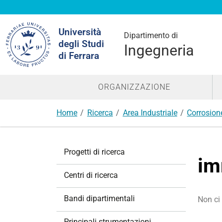
Cerca
Università
nel
Dipartimento di
degli Studi
sito
Ingegneria
di Ferrara
ORGANIZZAZIONE
Home
Ricerca
Area Industriale
Corrosione
N
Progetti di ricerca
a
im
v
Centri di ricerca
i
g
Bandi dipartimentali
Non ci 
a
z
Principali strumentazioni