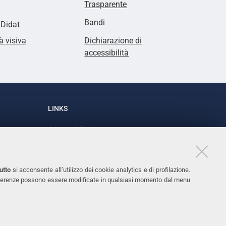
Trasparente
Bandi
lDidat
à visiva
Dichiarazione di
accessibilità
LINKS
Accessibilità
1
Dichiarazione di accessibilità
Protezione dati personali
utto
si acconsente all’utilizzo dei cookie analytics e di profilazione.
Cookies
 preferenze possono essere modificate in qualsiasi momento dal menu