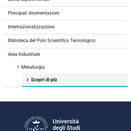
a
z
Principali strumentazioni
i
o
Internazionalizzazione
n
e
Biblioteca del Polo Scientifico Tecnologico
Area Industriale
Metallurgia
Scopri di più
Università
degli Studi