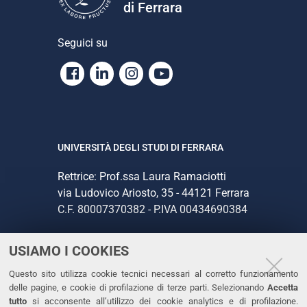
di Ferrara
Seguici su
Facebook
Linkedin
Instagram
Youtube
UNIVERSITÀ DEGLI STUDI DI FERRARA
Rettrice: Prof.ssa Laura Ramaciotti
via Ludovico Ariosto, 35 - 44121 Ferrara
C.F. 80007370382 - P.IVA 00434690384
USIAMO I COOKIES
CONTATTI
Questo sito utilizza cookie tecnici necessari al corretto funzionamento
Tel. +39 0532 293111
delle pagine, e cookie di profilazione di terze parti. Selezionando
Accetta
Fax. +39 0532 293031
tutto
si acconsente all’utilizzo dei cookie analytics e di profilazione.