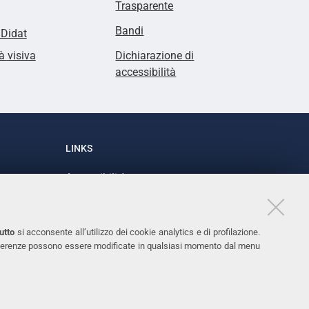
Trasparente
Bandi
lDidat
à visiva
Dichiarazione di
accessibilità
LINKS
Accessibilità
1
Dichiarazione di accessibilità
Protezione dati personali
utto
si acconsente all’utilizzo dei cookie analytics e di profilazione.
Cookies
 preferenze possono essere modificate in qualsiasi momento dal menu