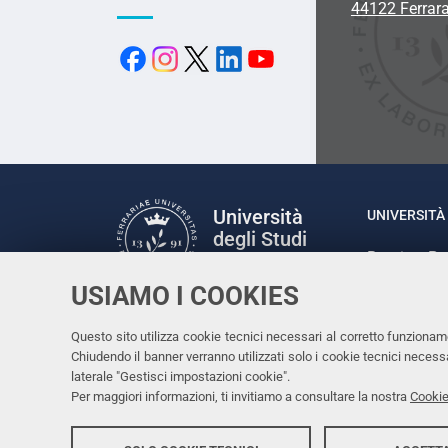
44122 Ferrar
Università
UNIVERSITÀ 
degli Studi
Rettrice: P
di Ferrara
via Ludovic
USIAMO I COOKIES
C.F. 80007
Seguici su
Questo sito utilizza cookie tecnici necessari al corretto funzionam
Facebook
Linkedin
Instagram
Youtube
Chiudendo il banner verranno utilizzati solo i cookie tecnici nece
laterale "Gestisci impostazioni cookie".
Per maggiori informazioni, ti invitiamo a consultare la nostra
Cookie