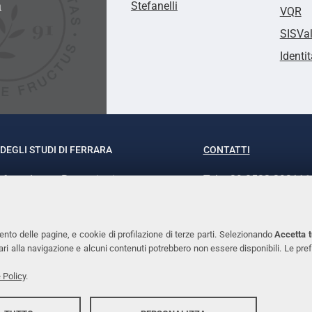
a
Stefanelli
VQR
SISVa
Identit
DEGLI STUDI DI FERRARA
CONTATTI
rof.ssa Laura Ramaciotti
Tel. +39 0532 293111
o Ariosto, 35 - 44121 Ferrara
Fax. +39 0532 29303
370382 - P.IVA 00434690384
PEC
ento delle pagine, e cookie di profilazione di terze parti. Selezionando
Accetta t
ssari alla navigazione e alcuni contenuti potrebbero non essere disponibili. Le
 Policy
.