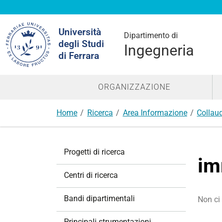
Cerca
Università
nel
Dipartimento di
degli Studi
sito
Ingegneria
di Ferrara
ORGANIZZAZIONE
Home
Ricerca
Area Informazione
Collaudo
N
Progetti di ricerca
a
im
v
Centri di ricerca
i
g
Bandi dipartimentali
Non ci 
a
z
Principali strumentazioni