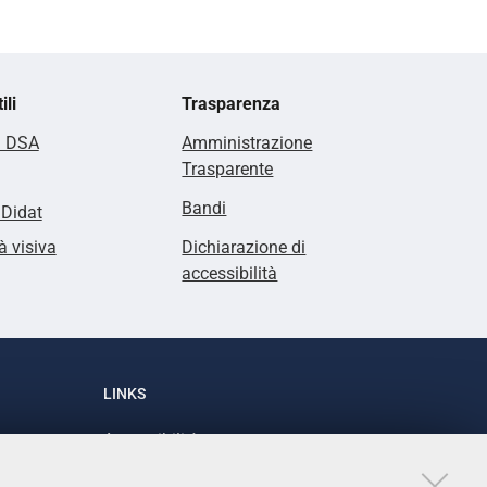
ili
Trasparenza
i DSA
Amministrazione
Trasparente
Bandi
lDidat
à visiva
Dichiarazione di
accessibilità
LINKS
Accessibilità
1
Dichiarazione di accessibilità