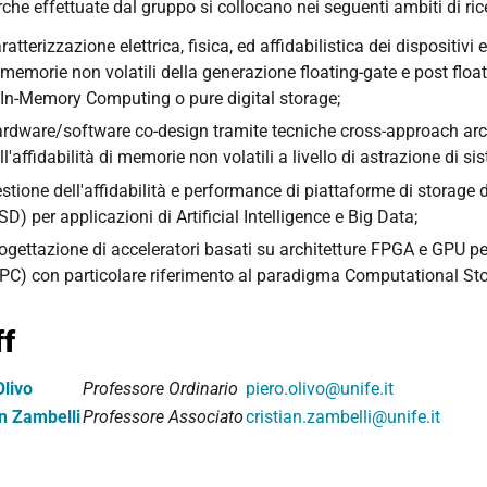
rche effettuate dal gruppo si collocano nei seguenti ambiti di ric
ratterizzazione elettrica, fisica, ed affidabilistica dei dispositivi
 memorie non volatili della generazione floating-gate e post flo
 In-Memory Computing o pure digital storage;
rdware/software co-design tramite tecniche cross-approach archit
ll'affidabilità di memorie non volatili a livello di astrazione di si
stione dell'affidabilità e performance di piattaforme di storage d
SD) per applicazioni di Artificial Intelligence e Big Data;
ogettazione di acceleratori basati su architetture FPGA e GPU 
PC) con particolare riferimento al paradigma Computational Sto
ff
Olivo
Professore Ordinario
piero.olivo@unife.it
an Zambelli
Professore Associato
cristian.zambelli@unife.it