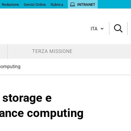
Redazione
Servizi Online
Rubrica
INTRANET
Cambia lingua
TERZA MISSIONE
 computing
 storage e
mance computing