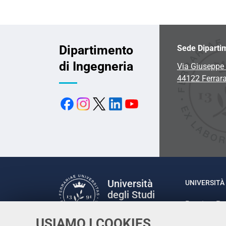
Dipartimento
Sede Diparti
di Ingegneria
Via Giuseppe 
44122 Ferrar
Università
UNIVERSITÀ 
degli Studi
Rettrice: P
di Ferrara
via Ludovic
USIAMO I COOKIES