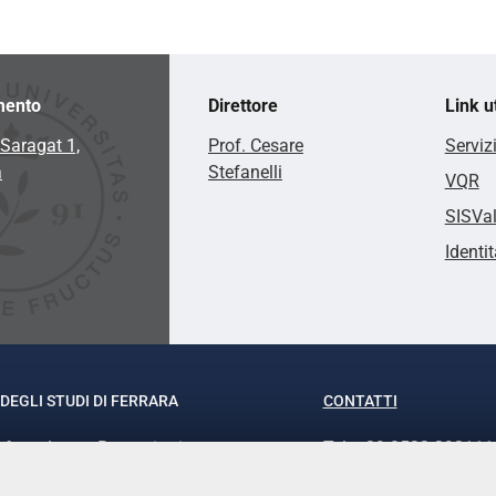
mento
Direttore
Link ut
Saragat 1,
Prof. Cesare
Serviz
a
Stefanelli
VQR
SISVa
Identit
DEGLI STUDI DI FERRARA
CONTATTI
rof.ssa Laura Ramaciotti
Tel. +39 0532 293111
o Ariosto, 35 - 44121 Ferrara
Fax. +39 0532 29303