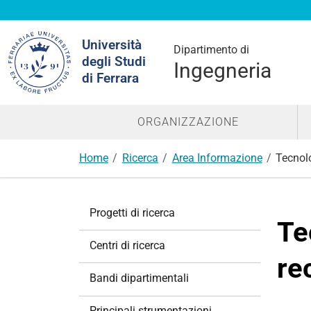
Cerca
Università
nel
Dipartimento di
degli Studi
sito
Ingegneria
di Ferrara
ORGANIZZAZIONE
Home
Ricerca
Area Informazione
Tecnolo
N
Progetti di ricerca
a
Te
v
Centri di ricerca
i
re
g
Bandi dipartimentali
a
z
Principali strumentazioni