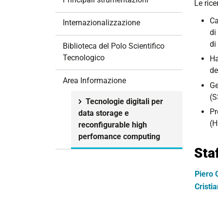
Le rice
i
o
Ca
Internazionalizzazione
n
di
e
di
Biblioteca del Polo Scientifico
Tecnologico
Ha
de
Area Informazione
Ge
(S
Tecnologie digitali per
Pr
data storage e
(H
reconfigurable high
perfomance computing
Sta
Piero 
Cristi