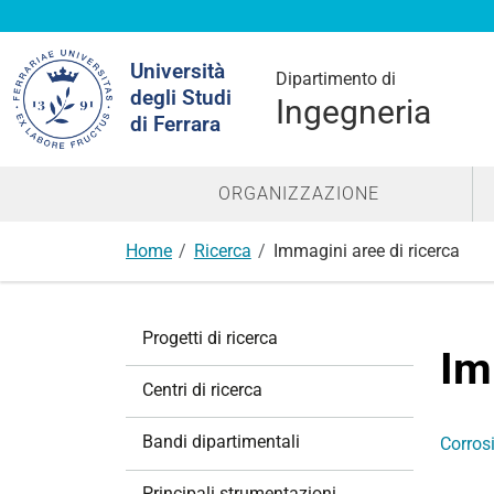
Cerca
Università
nel
Dipartimento di
degli Studi
sito
Ingegneria
di Ferrara
ORGANIZZAZIONE
Home
Ricerca
Immagini aree di ricerca
N
Progetti di ricerca
a
Im
v
Centri di ricerca
i
g
Bandi dipartimentali
Corros
a
z
Principali strumentazioni