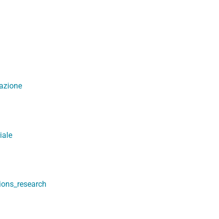
azione
iale
ions_research