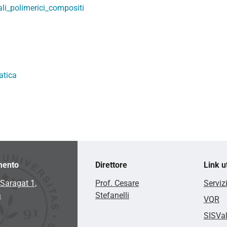
ali_polimerici_compositi
atica
mento
Direttore
Link ut
Saragat 1,
Prof. Cesare
Serviz
a
Stefanelli
VQR
SISVa