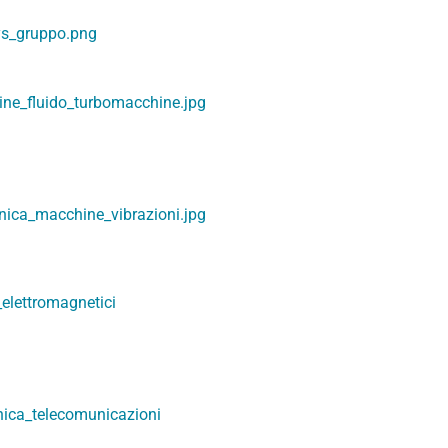
s_gruppo.png
ne_fluido_turbomacchine.jpg
ica_macchine_vibrazioni.jpg
elettromagnetici
onica_telecomunicazioni