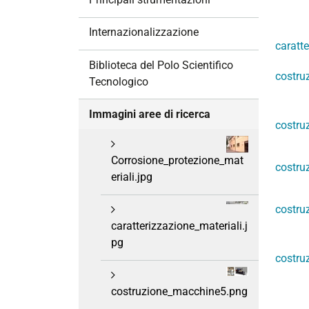
i
o
Internazionalizzazione
n
caratte
e
Biblioteca del Polo Scientifico
costru
Tecnologico
Immagini aree di ricerca
costru
Corrosione_protezione_mat
costru
eriali.jpg
costru
caratterizzazione_materiali.j
pg
costru
costruzione_macchine5.png