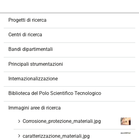
N
Progetti di ricerca
a
v
Centri di ricerca
i
g
Bandi dipartimentali
a
z
Principali strumentazioni
i
o
Internazionalizzazione
n
e
Biblioteca del Polo Scientifico Tecnologico
Immagini aree di ricerca
Corrosione_protezione_materiali.jpg
caratterizzazione_materiali.jpg