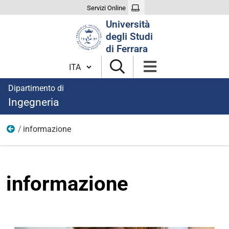
Servizi Online
Cerca
Università
nel
degli Studi
sito
di Ferrara
Cambia lingua
Dipartimento di
Ingegneria
informazione
Immagini aree di ricerca
informazione