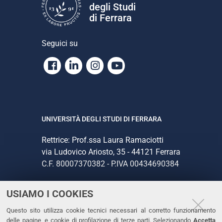
degli Studi
di Ferrara
Seguici su
Facebook
Linkedin
Instagram
Youtube
UNIVERSITÀ DEGLI STUDI DI FERRARA
Rettrice: Prof.ssa Laura Ramaciotti
via Ludovico Ariosto, 35 - 44121 Ferrara
C.F. 80007370382 - P.IVA 00434690384
USIAMO I COOKIES
CONTATTI
Questo sito utilizza cookie tecnici necessari al corretto funzionamento
Tel. +39 0532 293111
delle pagine, e cookie di profilazione di terze parti. Selezionando
Accetta