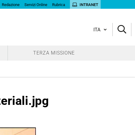
Redazione
Servizi Online
Rubrica
INTRANET
Cambia lingua
TERZA MISSIONE
riali.jpg