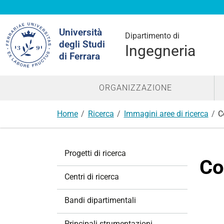
Cerca
Università
nel
Dipartimento di
degli Studi
sito
Ingegneria
di Ferrara
ORGANIZZAZIONE
Home
Ricerca
Immagini aree di ricerca
C
N
Progetti di ricerca
a
Co
v
Centri di ricerca
i
g
Bandi dipartimentali
a
z
Principali strumentazioni