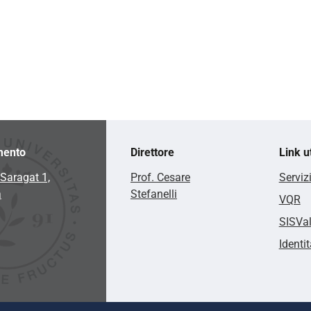
mento
Direttore
Link ut
Saragat 1,
Prof. Cesare
Serviz
a
Stefanelli
VQR
SISVa
Identit