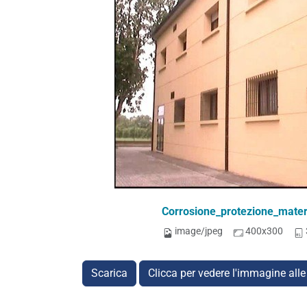
Corrosione_protezione_materi
image/jpeg
400x300
Scarica
Clicca per vedere l'immagine alle