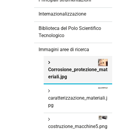
i
o
Internazionalizzazione
n
e
Biblioteca del Polo Scientifico
Tecnologico
Immagini aree di ricerca
Corrosione_protezione_mat
eriali.jpg
caratterizzazione_materiali.j
pg
costruzione_macchine5.png