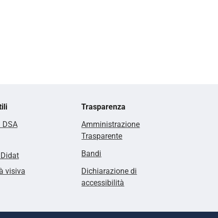
ili
Trasparenza
i DSA
Amministrazione
Trasparente
Bandi
lDidat
à visiva
Dichiarazione di
accessibilità