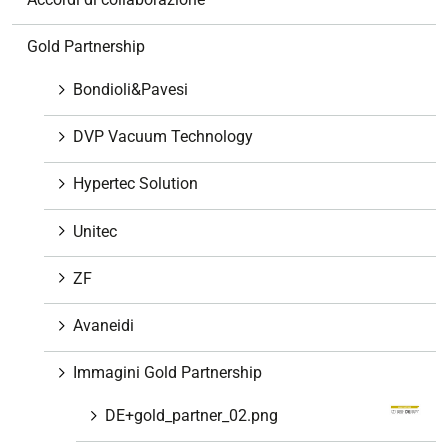
a
v
Gold Partnership
i
g
Bondioli&Pavesi
a
z
DVP Vacuum Technology
i
o
Hypertec Solution
n
e
Unitec
ZF
Avaneidi
Immagini Gold Partnership
DE+gold_partner_02.png