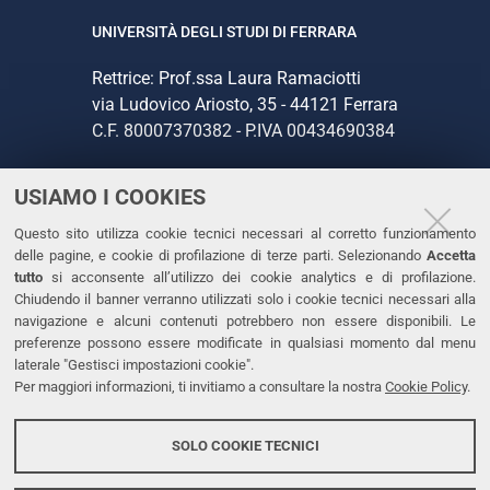
UNIVERSITÀ DEGLI STUDI DI FERRARA
Rettrice: Prof.ssa Laura Ramaciotti
via Ludovico Ariosto, 35 - 44121 Ferrara
C.F. 80007370382 - P.IVA 00434690384
USIAMO I COOKIES
CONTATTI
Questo sito utilizza cookie tecnici necessari al corretto funzionamento
Tel. +39 0532 293111
delle pagine, e cookie di profilazione di terze parti. Selezionando
Accetta
Fax. +39 0532 293031
tutto
si acconsente all’utilizzo dei cookie analytics e di profilazione.
PEC
Chiudendo il banner verranno utilizzati solo i cookie tecnici necessari alla
navigazione e alcuni contenuti potrebbero non essere disponibili. Le
preferenze possono essere modificate in qualsiasi momento dal menu
LINKS
laterale "Gestisci impostazioni cookie".
Per maggiori informazioni, ti invitiamo a consultare la nostra
Cookie Policy
.
Accessibilità
Dichiarazione di accessibilità
SOLO COOKIE TECNICI
Protezione dati personali