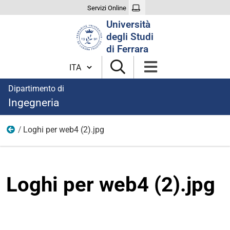
Servizi Online
Cerca
Università
nel
degli Studi
sito
di Ferrara
Cambia lingua
Dipartimento di
Ingegneria
Loghi per web4 (2).jpg
Immagini Gold Partnership
Loghi per web4 (2).jpg