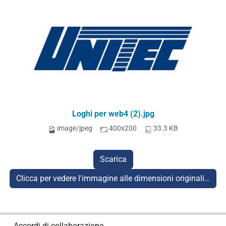
Loghi per web4 (2).jpg
image/jpeg
400x200
33.3 KB
Scarica
Clicca per vedere l'immagine alle dimensioni originali…
N
Accordi di collaborazione