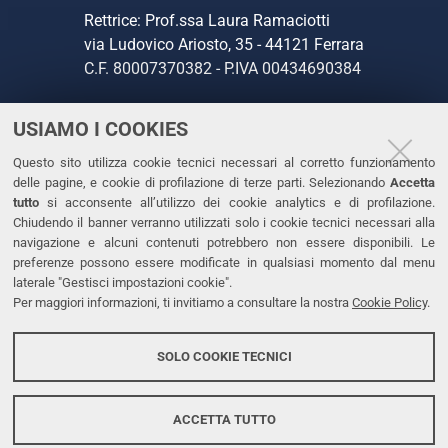
Rettrice: Prof.ssa Laura Ramaciotti
via Ludovico Ariosto, 35 - 44121 Ferrara
C.F. 80007370382 - P.IVA 00434690384
USIAMO I COOKIES
CONTATTI
Questo sito utilizza cookie tecnici necessari al corretto funzionamento
Tel. +39 0532 293111
delle pagine, e cookie di profilazione di terze parti. Selezionando
Accetta
Fax. +39 0532 293031
tutto
si acconsente all’utilizzo dei cookie analytics e di profilazione.
PEC
Chiudendo il banner verranno utilizzati solo i cookie tecnici necessari alla
navigazione e alcuni contenuti potrebbero non essere disponibili. Le
preferenze possono essere modificate in qualsiasi momento dal menu
LINKS
laterale "Gestisci impostazioni cookie".
Per maggiori informazioni, ti invitiamo a consultare la nostra
Cookie Policy
.
Accessibilità
Dichiarazione di accessibilità
SOLO COOKIE TECNICI
Protezione dati personali
Cookies
ACCETTA TUTTO