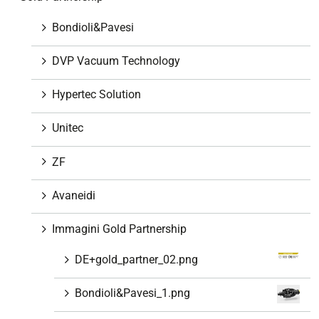
i
g
Bondioli&Pavesi
a
z
DVP Vacuum Technology
i
o
Hypertec Solution
n
e
Unitec
ZF
Avaneidi
Immagini Gold Partnership
DE+gold_partner_02.png
Bondioli&Pavesi_1.png