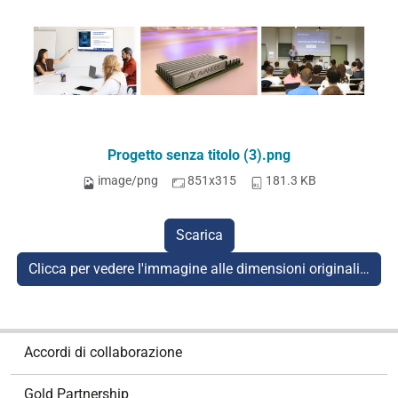
Progetto senza titolo (3).png
image/png
851x315
181.3 KB
Scarica
Clicca per vedere l'immagine alle dimensioni originali…
N
Accordi di collaborazione
a
v
Gold Partnership