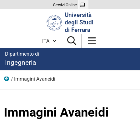
Servizi Online
Cerca
Università
nel
degli Studi
sito
di Ferrara
Cambia lingua
Dipartimento di
Ingegneria
Immagini Avaneidi
Immagini Gold Partnership
Immagini Avaneidi