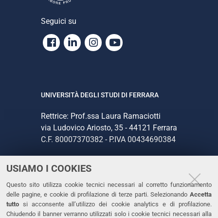
Seguici su
Facebook
Linkedin
Instagram
Youtube
UNIVERSITÀ DEGLI STUDI DI FERRARA
Rettrice: Prof.ssa Laura Ramaciotti
via Ludovico Ariosto, 35 - 44121 Ferrara
C.F. 80007370382 - P.IVA 00434690384
USIAMO I COOKIES
CONTATTI
Questo sito utilizza cookie tecnici necessari al corretto funzionamento
Tel. +39 0532 293111
delle pagine, e cookie di profilazione di terze parti. Selezionando
Accetta
Fax. +39 0532 293031
tutto
si acconsente all’utilizzo dei cookie analytics e di profilazione.
PEC
Chiudendo il banner verranno utilizzati solo i cookie tecnici necessari alla