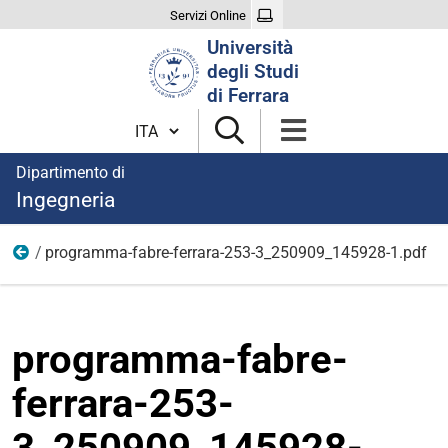
Servizi Online
Cerca
Università
nel
degli Studi
sito
di Ferrara
Cambia lingua
Dipartimento di
Ingegneria
programma-fabre-ferrara-253-3_250909_145928-1.pdf
Immagini notizie
programma-fabre-
ferrara-253-
3_250909_145928-