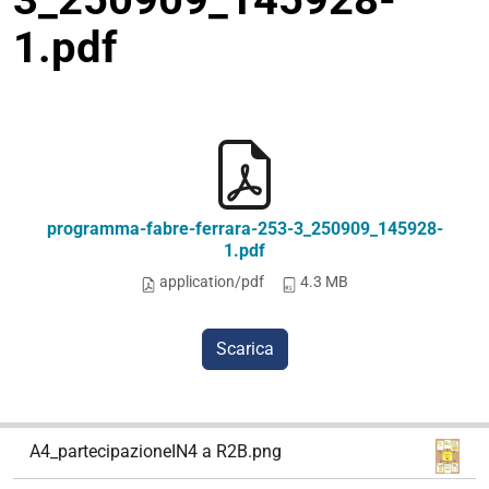
1.pdf
programma-fabre-ferrara-253-3_250909_145928-
1.pdf
application/pdf
4.3 MB
Scarica
N
A4_partecipazioneIN4 a R2B.png
a