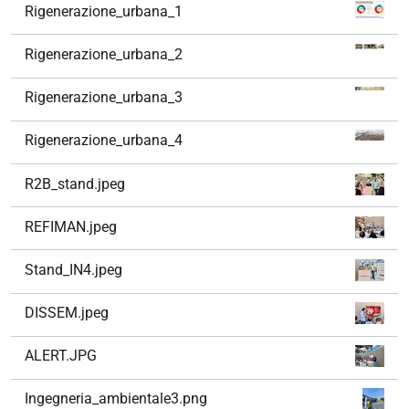
v
Rigenerazione_urbana_1
i
g
Rigenerazione_urbana_2
a
z
Rigenerazione_urbana_3
i
o
Rigenerazione_urbana_4
n
e
R2B_stand.jpeg
REFIMAN.jpeg
Stand_IN4.jpeg
DISSEM.jpeg
ALERT.JPG
Ingegneria_ambientale3.png