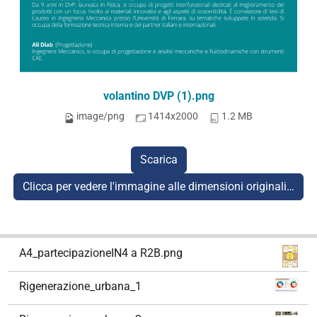
volantino DVP (1).png
image/png
1414x2000
1.2 MB
Scarica
Clicca per vedere l'immagine alle dimensioni originali…
N
A4_partecipazioneIN4 a R2B.png
a
v
Rigenerazione_urbana_1
i
g