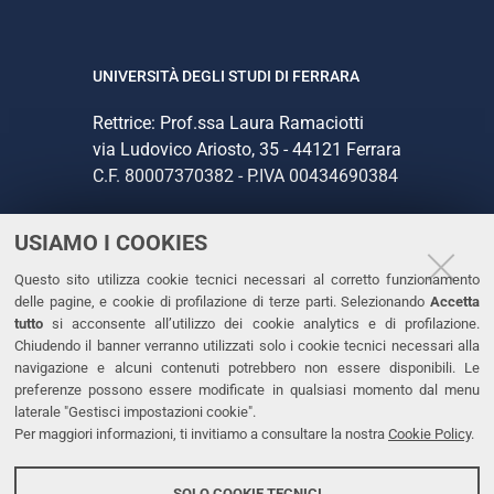
UNIVERSITÀ DEGLI STUDI DI FERRARA
Rettrice: Prof.ssa Laura Ramaciotti
via Ludovico Ariosto, 35 - 44121 Ferrara
C.F. 80007370382 - P.IVA 00434690384
USIAMO I COOKIES
CONTATTI
Questo sito utilizza cookie tecnici necessari al corretto funzionamento
Tel. +39 0532 293111
delle pagine, e cookie di profilazione di terze parti. Selezionando
Accetta
Fax. +39 0532 293031
tutto
si acconsente all’utilizzo dei cookie analytics e di profilazione.
PEC
Chiudendo il banner verranno utilizzati solo i cookie tecnici necessari alla
navigazione e alcuni contenuti potrebbero non essere disponibili. Le
preferenze possono essere modificate in qualsiasi momento dal menu
LINKS
laterale "Gestisci impostazioni cookie".
Per maggiori informazioni, ti invitiamo a consultare la nostra
Cookie Policy
.
Accessibilità
Dichiarazione di accessibilità
SOLO COOKIE TECNICI