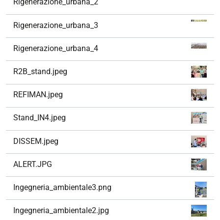
Rigenerazione_urbana_2
a
z
Rigenerazione_urbana_3
i
o
Rigenerazione_urbana_4
n
e
R2B_stand.jpeg
REFIMAN.jpeg
Stand_IN4.jpeg
DISSEM.jpeg
ALERT.JPG
Ingegneria_ambientale3.png
Ingegneria_ambientale2.jpg