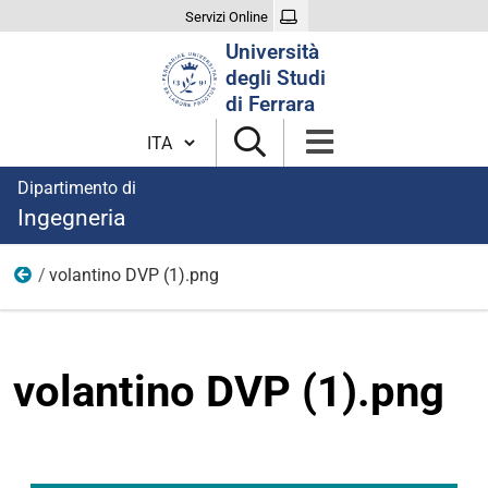
Servizi Online
Cerca
Università
nel
degli Studi
sito
di Ferrara
Cambia lingua
Dipartimento di
Ingegneria
volantino DVP (1).png
Immagini notizie
volantino DVP (1).png