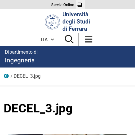
Servizi Online
Cerca
Università
nel
degli Studi
sito
di Ferrara
Cambia lingua
Dipartimento di
Ingegneria
DECEL_3.jpg
Immagini notizie
DECEL_3.jpg