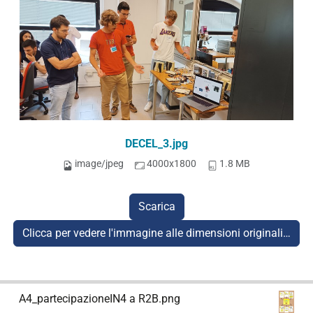
DECEL_3.jpg
image/jpeg
4000x1800
1.8 MB
Scarica
Clicca per vedere l'immagine alle dimensioni originali…
N
A4_partecipazioneIN4 a R2B.png
a