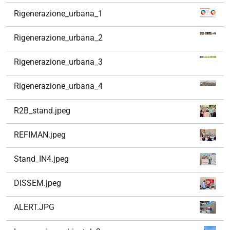
v
Rigenerazione_urbana_1
i
g
Rigenerazione_urbana_2
a
z
Rigenerazione_urbana_3
i
o
Rigenerazione_urbana_4
n
e
R2B_stand.jpeg
REFIMAN.jpeg
Stand_IN4.jpeg
DISSEM.jpeg
ALERT.JPG