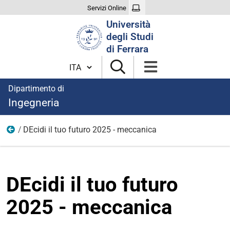
Servizi Online
Cerca
Università
nel
degli Studi
sito
di Ferrara
Cambia lingua
Dipartimento di
Ingegneria
DEcidi il tuo futuro 2025 - meccanica
Immagini notizie
DEcidi il tuo futuro
2025 - meccanica