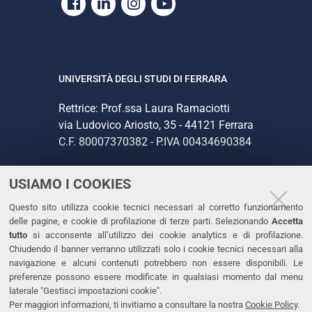
Facebook
Linkedin
Instagram
Youtube
UNIVERSITÀ DEGLI STUDI DI FERRARA
Rettrice: Prof.ssa Laura Ramaciotti
via Ludovico Ariosto, 35 - 44121 Ferrara
C.F. 80007370382 - P.IVA 00434690384
USIAMO I COOKIES
CONTATTI
Questo sito utilizza cookie tecnici necessari al corretto funzionamento
Tel. +39 0532 293111
delle pagine, e cookie di profilazione di terze parti. Selezionando
Accetta
Fax. +39 0532 293031
tutto
si acconsente all’utilizzo dei cookie analytics e di profilazione.
PEC
Chiudendo il banner verranno utilizzati solo i cookie tecnici necessari alla
navigazione e alcuni contenuti potrebbero non essere disponibili. Le
preferenze possono essere modificate in qualsiasi momento dal menu
LINKS
laterale "Gestisci impostazioni cookie".
Per maggiori informazioni, ti invitiamo a consultare la nostra
Cookie Policy
.