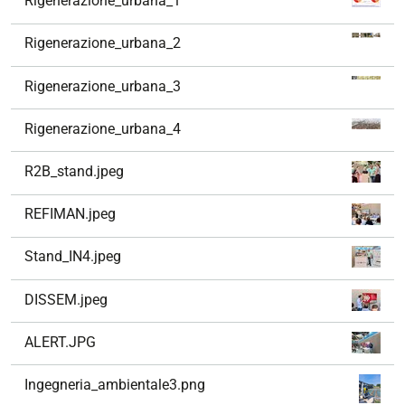
Rigenerazione_urbana_1
i
g
Rigenerazione_urbana_2
a
z
Rigenerazione_urbana_3
i
o
Rigenerazione_urbana_4
n
e
R2B_stand.jpeg
REFIMAN.jpeg
Stand_IN4.jpeg
DISSEM.jpeg
ALERT.JPG
Ingegneria_ambientale3.png