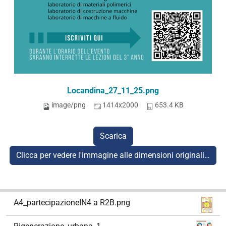
Locandina_27_11_25.png
image/png
1414x2000
653.4 KB
Scarica
Clicca per vedere l'immagine alle dimensioni originali…
N
A4_partecipazioneIN4 a R2B.png
a
v