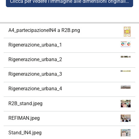
Clicca per vedere l'immagine alle dimensioni originali…
N
A4_partecipazioneIN4 a R2B.png
a
v
Rigenerazione_urbana_1
i
g
Rigenerazione_urbana_2
a
z
Rigenerazione_urbana_3
i
o
Rigenerazione_urbana_4
n
e
R2B_stand.jpeg
REFIMAN.jpeg
Stand_IN4.jpeg