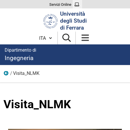
Servizi Online
Cerca
Università
nel
degli Studi
sito
di Ferrara
Cambia lingua
Dipartimento di
Ingegneria
Visita_NLMK
Immagini notizie
Visita_NLMK