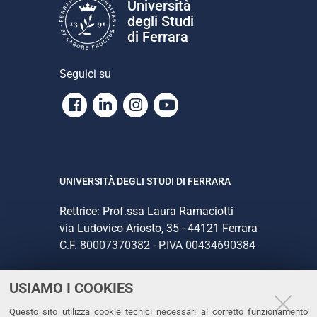
Università
degli Studi
di Ferrara
Seguici su
Facebook
Linkedin
Instagram
Youtube
UNIVERSITÀ DEGLI STUDI DI FERRARA
Rettrice: Prof.ssa Laura Ramaciotti
via Ludovico Ariosto, 35 - 44121 Ferrara
C.F. 80007370382 - P.IVA 00434690384
USIAMO I COOKIES
CONTATTI
Questo sito utilizza cookie tecnici necessari al corretto funzionamento